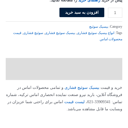
پیش از خرید
راهنمای خرید
را مطالعه نمایید.
افزودن به سبد خرید
Category:
بیسیک سوئیچ
Tags:
انواع بیسیک سوئیچ فشاری
,
بیسیک سوئیچ فشاری
,
سوئیچ فشاری
,
قیمت
محصولات اماس
توضیحات
توضیحات تکمیلی
خرید و قیمت
بیسیک سوئیچ فشاری
و تمامی محصولات اماس در
فروشگاه آنلاین، باربد نیرو صنعت نماینده انحصاری اماس ترکیه، شماره
تماس: 33909341-021،
لیست قیمت
اماس برای راحتی شما عزیزان در
وبسایت ما قابل مشاهده می‌باشد.