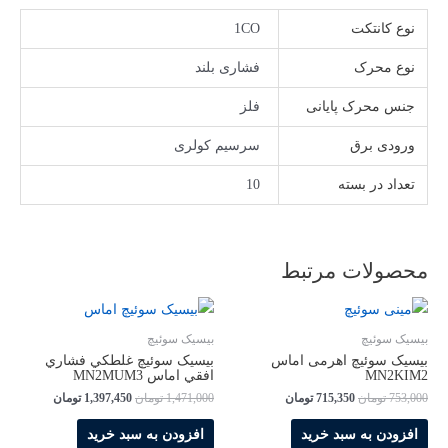
نوع کانتکت
1CO
نوع محرک
فشاری بلند
جنس محرک پایانی
فلز
ورودی برق
سرسیم کولری
تعداد در بسته
10
محصولات مرتبط
بیسیک سوئیچ
بیسیک سوئیچ
بیسیک سوئیچ اهرمی اماس
بیسیک سوئیچ غلطکي فشاري
MN2KIM2
افقي اماس MN2MUM3
753,000
تومان
715,350
تومان
1,471,000
تومان
1,397,450
تومان
افزودن به سبد خرید
افزودن به سبد خرید