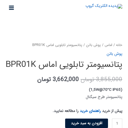
خانه
/
اماس
/
پوش باتن
/ پتانسیومتر تابلویی اماس BPR01K
پوش باتن
پتانسیومتر تابلویی اماس BPR01K
3,855,000
تومان
3,662,000
تومان
(1,5W@70°C IP65)
پتانسیومتر طرح سیگنال
پیش از خرید
راهنمای خرید
را مطالعه نمایید.
افزودن به سبد خرید