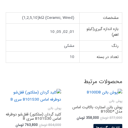
مشخصات
(Ceramic, Wired) 1,2,5,10)kΩ)
بازه اندازه گیری(کیلو
01, 02, 05, 10
اهم)
رنگ
مشکی
تعداد در بسته
10
محصولات مرتبط
پوش باتن
پوش باتن استارت باکالیت اماس
پوش باتن
مدل *B100D
کلید گردان (سلکتور) قفل‌شو دوطرفه
377,000
تومان
358,000
تومان
اماس B101S30 سری B
804,000
تومان
763,800
تومان