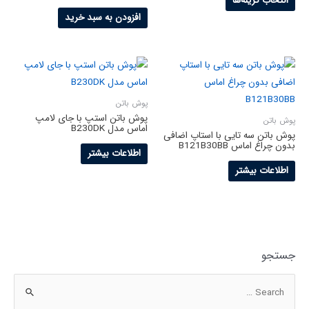
انتخاب گزینه‌ها
افزودن به سبد خرید
پوش باتن
پوش باتن استپ با جای لامپ
پوش باتن
اماس مدل B230DK
پوش باتن سه تایی با استاپ اضافی
بدون چراغ اماس B121B30BB
اطلاعات بیشتر
اطلاعات بیشتر
جستجو