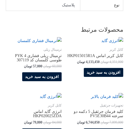
نوع
پلاستیک
محصولات مرتبط
کابل کریر
ترمینال ریلی
کابل کریر اماس HKP015015R1A
ترمینال ریلی فشاری PYK 4
طوسی کلمسان کد 307119
4,351,000
تومان
4,133,450
تومان
60,000
تومان
57,000
تومان
افزودن به سبد خرید
افزودن به سبد خرید
تجهیزات جرثقیل
کابل کریر
کلید فرمان جرثقیل 5 دکمه دو
انرژی گاید اماس
سرعته PV5E30B44
HKP020025ZDA
7,099,000
تومان
6,744,050
تومان
84,000
تومان
79,800
تومان