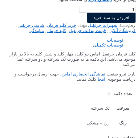
افزودن به سبد خرید
Category:
تجهیزات جرثقیل
Tags:
خرید کلید فرمان
,
شاسی جرثقیل
,
فروشگاه آنلاین
,
قیمت پندانت جرثقیل
,
کلید فرمان
,
نمایندگی
توضیحات
توضیحات تکمیلی
کلید فرمان‌ جرثقیل اماس دو کلید، چهار کلید و شش کلید به بالا در بازار
موجود می‌باشد. این دکمه ها به صورت تک سرعته و دو سرعته عمل
می‌کنند.
باربد نیرو صنعت
نمایندگی انحصاری اماس
، جهت ارسال درخواست و
دریافت موجودی
اینجا
کلیک نمایید.
8
تعداد دکمه
سرعت
تک سرعته
رنگ
زرد – مشکی
1
تعداد در بسته