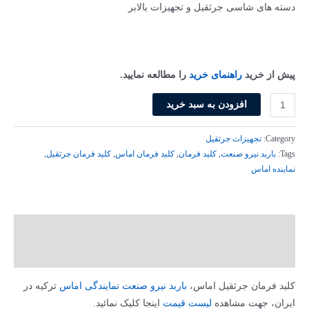
10,415,000 تومان
9,894,250 توم
دسته های شاسی جرثقیل و تجهیزات بالابر
بود.
است.
پیش از خرید
راهنمای خرید
را مطالعه نمایید.
کلید
افزودن به سبد خرید
فرمان
جرثقیل
Category:
تجهیزات جرثقیل
9دکمه
Tags:
باربد نیرو صنعت
,
کلید فرمان
,
کلید فرمان اماس
,
کلید فرمان جرثقیل
,
نماینده اماس
تک
سرعته
اماس
PV9E30B222AA20
توضیحات
عدد
توضیحات تکمیلی
کلید فرمان جرثقیل اماس،
باربد نیرو صنعت نمایندگی اماس
ترکیه در
ایران، جهت مشاهده
لیست قیمت
اینجا کلیک نمائید.