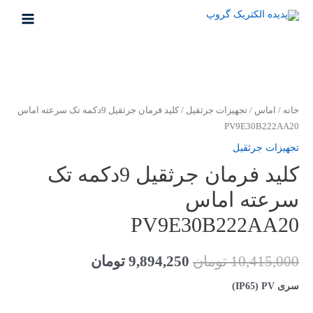
رش
ه
MAIN
حتوا
MENU
خانه
/
اماس
/
تجهیزات جرثقیل
/ کلید فرمان جرثقیل 9دکمه تک سرعته اماس
PV9E30B222AA20
تجهیزات جرثقیل
کلید فرمان جرثقیل 9دکمه تک
سرعته اماس
PV9E30B222AA20
قیمت
قیمت
10,415,000
تومان
9,894,250
تومان
اصلی
فعلی
سری IP65) PV)