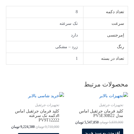
تعداد دکمه
8
سرعت
تک سرعته
اِمرجنسی
دارد
رنگ
زرد – مشکی
تعداد در بسته
1
محصولات مرتبط
تجهیزات جرثقیل
تجهیزات جرثقیل
کلید فرمان جرثقیل اماس
کلید فرمان جرثقیل اماس
مدل PV5E30B22
8دکمه تک سرعته
PV9T12222
قیمت
قیمت
5,839,000
تومان
5,547,050
تومان
قیمت
قیمت
اصلی
فعلی
9,710,000
تومان
9,224,500
تومان
اصلی
فعلی
5,839,000 تومان
5,547,050 تومان
افزودن به سبد خرید