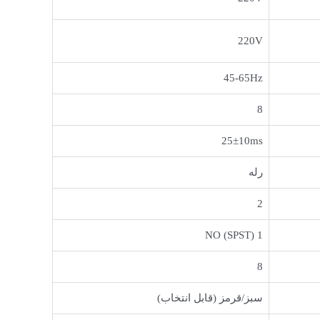
220V
45-65Hz
8
25±10ms
رله
2
1 NO (SPST)
8
سبز/قرمز (قابل انتخاب)