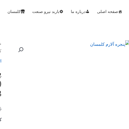
صفحه اصلی
درباره ما
باربد نیرو صنعت
کلمسان
خ
کل
ا
3
0
کد