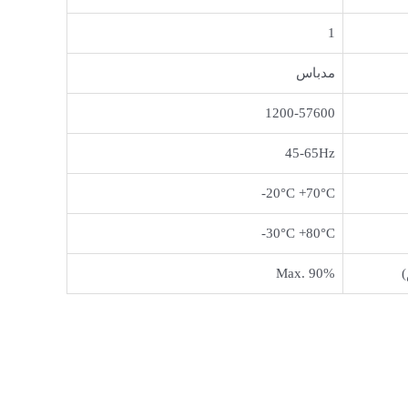
1
مدباس
1200-57600
45-65Hz
20°C +70°C-
30°C +80°C-
Max. 90%