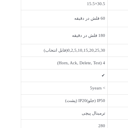
30.5×15.5
60 فلش در دقیقه
180 فلش در دقیقه
0,2,5,10,15,20,25,30(قابل انتخاب)
4 (Horn, Ack, Delete, Test)
✔
> 5years
IP50 (جلو)IP20 (پشت)
ترمینال پیچی
280