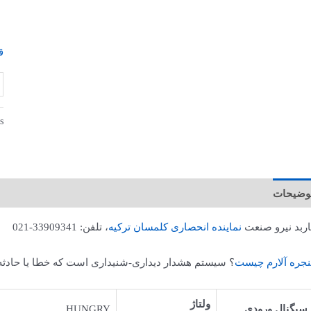
ق
s:
وضیحات
اربد نیرو صنعت
نماینده انحصاری کلمسان ترکیه
، تلفن: 33909341-021
نجره آلارم چیست
؟ سیستم هشدار دیداری-شنیداری است که خطا یا حادثه د
ولتاژ
سیگنال ورودی
HUNGRY