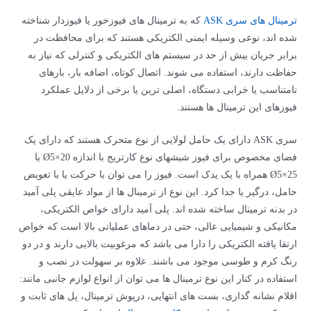
ترمینال­ های سری ASK
که به ترمینال­ های فیوزخور یا فیوزدار شناخته
شده ­اند، نوعی وسیله ایمنی الکتریکی هستند که برای محافظت در
برابر جریان بیش از حد در سیستم­ های الکتریکی و کنترلی که نیاز به
حفاظت دارند، استفاده می­ شوند. اتصال کوتاه، اضافه بار، بارهای
نامتناسب یا خرابی دستگاه، اصلی ترین یا برخی از دلایل عملکرد
فیوزهای این ترمینال­ ها هستند.
سری ASK دارای یک حامل لولایی از نوع متحرک هستند که دارای یک
فضای مخصوص برای فیوز شیشه­ای نوع کارتریج با اندازه Ø5×20 یا
Ø5×25 همراه با یک یدک است. فیوز را می توان با حرکت یا با تعویض
حامل، درگیر یا جدا کرد. این نوع از ترمینال­ ها از مواد عایقی پلی­ آمید
در بدنه ترمینال ساخته شده ­اند. پلی­ آمید دارای خواص الکتریکی،
مکانیکی و شیمیایی عالی، حتی در دماهای عملیاتی بالا است که خواص
ارتقا­ یافته الکتریکی را دارا می­ باشد که مرغوبیت بالایی دارند و در دو
رنگ کرم و طوسی موجود می­ باشند. علاوه بر سهولت در نصب و
استفاده در کنار این نوع ترمینال­ ها می توان از انواع لوازم­ جانبی مانند:
اقلام نشانه­ گذاری، بست­ های انتهایی، درپوش ترمینال، پل­ های ثابت و