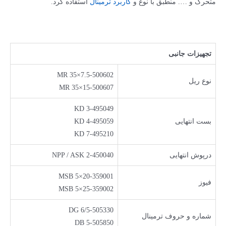
متحرک و …. منطبق با نوع و
کاربرد ترمینال
استفاده کرد.
تجهیزات جانبی
MR 35×7.5-500602
نوع ریل
MR 35×15-500607
KD 3-495049
بست انتهایی
KD 4-495059
KD 7-495210
در­پوش انتهایی
NPP / ASK 2-450040
MSB 5×20-359001
فیوز
MSB 5×25-359002
DG 6/5-505330
شماره و حروف ترمينال
DB 5-505850