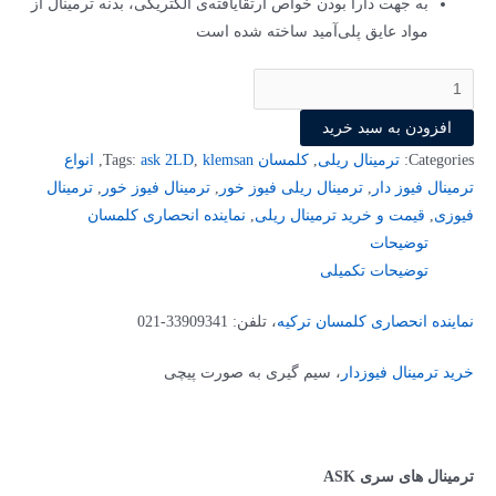
به جهت دارا بودن خواص ارتقایافته‌ی الکتریکی، بدنه ترمینال از
مواد عایق پلی‌آمید ساخته شده است
ترمینال
فیوز
افزودن به سبد خرید
خور
Categories:
ترمینال ریلی
,
کلمسان
klemsan
,
ask 2LD
Tags:
,
انواع
ASK
ترمینال فیوز دار
,
ترمینال ریلی فیوز خور
,
ترمینال فیوز خور
,
ترمینال
2LD
فیوزی
,
قیمت و خرید ترمینال ریلی
,
نماینده انحصاری کلمسان
24V
توضیحات
AC
توضیحات تکمیلی
کلمسان
کد
نماینده انحصاری کلمسان ترکیه
، تلفن: 33909341-021
351219
عدد
خرید ترمینال فیوزدار
، سیم­ گیری به صورت پیچی
ترمینال ­های سری
ASK