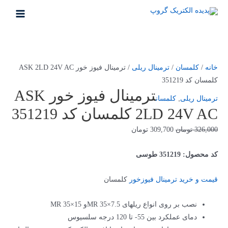
رش
ه
MAIN
حتوا
MENU
خانه
/
کلمسان
/
ترمینال ریلی
/ ترمینال فیوز خور ASK 2LD 24V AC
کلمسان کد 351219
ترمینال فیوز خور ASK
ترمینال ریلی
,
کلمسان
2LD 24V AC کلمسان کد 351219
قیمت
قیمت
326,000
تومان
309,700
تومان
اصلی
فعلی
کد محصول: 351219 طوسی
326,000 تومان
309,700 تومان
بود.
است.
قیمت و خرید ترمینال فیوزخور
کلمسان
نصب بر روی انواع ریل­های MR 35×7.5و MR 35×15
دمای عملکرد بین 55- تا 120 درجه سلسیوس