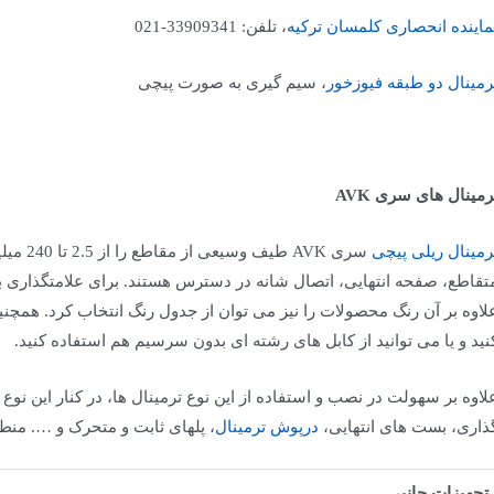
ماینده انحصاری کلمسان ترکیه
، تلفن: 33909341-021
رمینال دو طبقه فیوزخور
، سیم­ گیری به صورت پیچی
رمینال­ های سری
AVK
رمینال ریلی پیچی
سری AVK
تقاطع، صفحه انتهایی، اتصال شانه در دسترس هستند. برای علامت­گذاری بر
لاوه بر آن رنگ محصولات را نیز می­ توان از جدول رنگ انتخاب کرد. همچنین
نید و یا می­ توانید از کابل­ های رشته­ ای بدون سرسیم هم استفاده کنید.
لاوه بر سهولت در نصب و استفاده از این نوع ترمینال­ ها، در کنار این نوع
ذاری، بست­ های انتهایی،
درپوش ترمینال
، پل­های ثابت و متحرک و …. منطب
تجهیزات جانبی