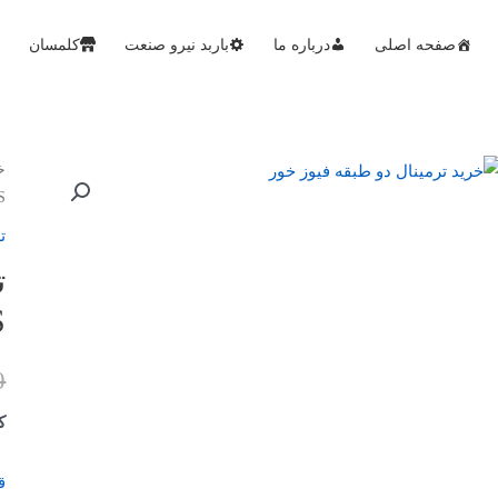
صفحه اصلی
درباره ما
باربد نیرو صنعت
کلمسان
خ
4FS ک
ت
ت
FS
0
کد
ق