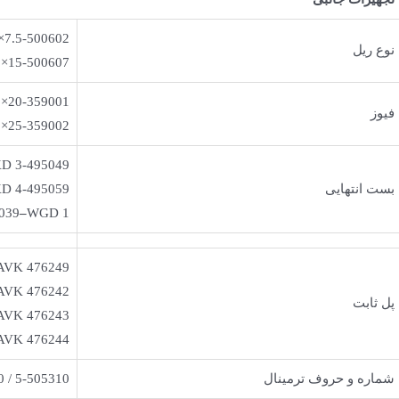
×7.5-500602
نوع ریل
×15-500607
×20-359001
فیوز
×25-359002
D 3-495049
بست انتهایی
D 4-495059
039
–
WGD 1
AVK 476249
AVK 476242
پل ثابت
AVK 476243
AVK 476244
شماره و حروف ترمينال
 / 5-505310