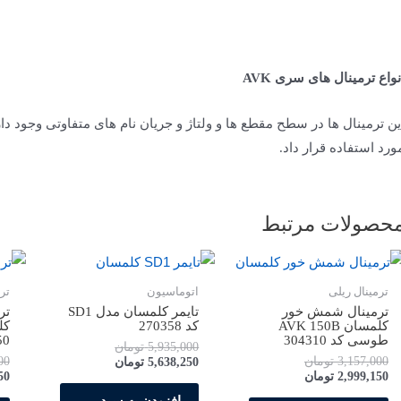
نواع ترمینال های سری
AVK
ین ترمینال­ ها در سطح مقطع ­ها و ولتاژ و جریان­ نام های متفاوتی وجود دارن
ورد استفاده قرار داد.
حصولات مرتبط
ترمینال ریلی
اتوماسیون
تر
ترمینال شمش خور
تايمر کلمسان مدل SD1
کلمسان AVK 150B
کد 270358
کل
طوسی کد 304310
50
5,935,000
تومان
3,157,000
تومان
00
5,638,250
تومان
2,999,150
تومان
50
افزودن به سبد