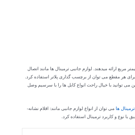
 طیف وسیعی از مقاطع را از 2.5 تا 240 میلی­متر مربع ارائه می­دهند. لوازم جانبی ترمینال­ ها مانند اتصال
ای هر مقطع می­ توان از برچسب­ گذاری پلاتر استفاده کرد.
 می توانید با خیال راحت انواع کابل­ ها را با سرسیم وصل
ترمینال­ ها
می توان از انواع لوازم­ جانبی مانند: اقلام نشانه­
ق با نوع و کاربرد ترمینال استفاده کرد.