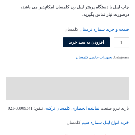
بود.
است.
چاپ لیبل با دستگاه پرینتر لیبل زن کلمسان امکانپذیر می باشد،
درصورت نیاز تماس بگیرید.
قیمت و خرید شماره ترمینال
کلمسان
شماره
افزودن به سبد خرید
ترمینال
DY
Categories:
تجهیزات جانبی
,
کلمسان
5
کلمسان
کد
توضیحات
**5050
(بسته
توضیحات تکمیلی
500
باربد نیرو صنعت
نماینده انحصاری کلمسان ترکیه
، تلفن: 33909341-021
عددی)
عدد
خرید انواع لیبل شماره سیم
کلمسان