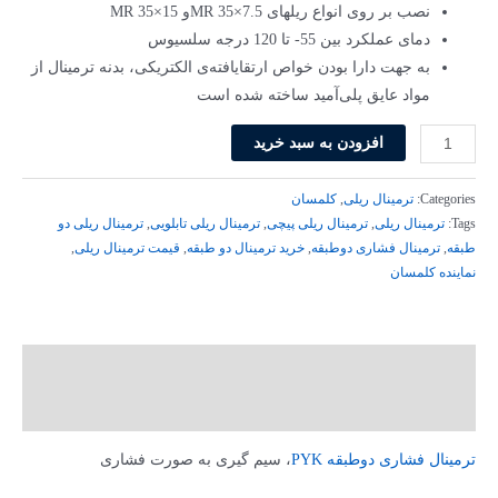
284,000 تومان
269,800 تومان
نصب بر روی انواع ریل­های MR 35×7.5و MR 35×15
بود.
است.
دمای عملکرد بین 55- تا 120 درجه سلسیوس
به جهت دارا بودن خواص ارتقایافته‌ی الکتریکی، بدنه ترمینال از
مواد عایق پلی‌آمید ساخته شده است
ترمینال
افزودن به سبد خرید
فشاری
دو
Categories:
ترمینال ریلی
,
کلمسان
طبقه
Tags:
ترمینال ریلی
,
ترمینال ریلی پیچی
,
ترمینال ریلی تابلویی
,
ترمینال ریلی دو
طبقه
,
ترمینال فشاری دوطبقه
,
خرید ترمینال دو طبقه
,
قیمت ترمینال ریلی
,
PYK
نماینده کلمسان
2.5_M2F
طوسی
کلمسان
کد
توضیحات
307699
توضیحات تکمیلی
عدد
ترمینال فشاری دوطبقه PYK
، سیم­ گیری به صورت فشاری