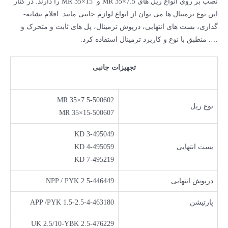
نصب بر روی انواع ریل ­های MR 35×7.5 و MR 35×15 را دارند. در کنار
این نوع ترمینال­ ها می توان از انواع لوازم­ جانبی مانند: اقلام نشانه­
گذاری، بست­ های انتهایی، درپوش ترمینال، پل­ های ثابت و متحرک و
…. منطبق با نوع و کاربرد ترمینال استفاده کرد.
تجهیزات جانبی
MR 35×7.5-500602
نوع ریل
MR 35×15-500607
KD 3-495049
بست انتهایی
KD 4-495059
KD 7-495219
در­پوش انتهایی
NPP / PYK 2.5-446449
پارتیشن
APP /PYK 1.5-2.5-4-463180
UK 2.5/10-YBK 2.5-476229