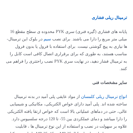
ترمینال ریلی فشاری
پایانه های فشاری (گیره فنری) سری PYK محدوده ­ی سطح مقطع 16
میلی متر مربع را دارا می­ باشند. برای نصب
سیم
در بلوک این ترمینال­
ها نیازی به پیچ گوشتی نیست. برای استفاده با فرول یا بدون فرول
مناسب هستند، به طوری که برای برقراری اتصال کافی است کابل را
به ترمینال فشار دهید، در نهایت سری PYK نصب راحت­تری را فراهم می
کنند.
سایر مشخصات فنی
انواع ترمینال­ ریلی کلمسان
از مواد عایقی پلی ­آمید در بدنه ترمینال
ساخته شده ­اند. پلی­ آمید دارای خواص الکتریکی، مکانیکی و شیمیایی
عالی، حتی در دماهای عملیاتی بالا است که خواص ارتقا­ یافته الکتریکی
را دارا می­باشد و دمای عملکردی بین 55- تا 120 درجه سلسیوس دارد.
علاوه بر سهولت در نصب و استفاده از این نوع ترمینال ­ها ، قابلیت