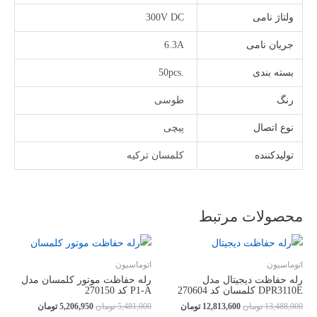
ولتاژ نامی
300V DC
جریان نامی
6.3A
بسته بندی
.50pcs
رنگ
طوسی
نوع اتصال
پیچی
تولیدکننده
کلمسان ترکیه
محصولات مرتبط
اتوماسیون
اتوماسیون
رله حفاظت دیجیتال مدل
رله حفاظت موتور کلمسان مدل
DPR3110E کلمسان کد 270604
P1-A کد 270150
قیمت
قیمت
قیمت
قیمت
13,488,000
تومان
12,813,600
تومان
5,481,000
تومان
5,206,950
تومان
اصلی
فعلی
اصلی
فعلی