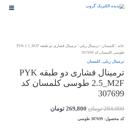
رش
ه
MAIN
حتوا
MENU
خانه
/
کلمسان
/
ترمینال ریلی
/ ترمینال فشاری دو طبقه PYK 2.5_M2F
طوسی کلمسان کد 307699
ترمینال ریلی
,
کلمسان
ترمینال فشاری دو طبقه PYK
2.5_M2F طوسی کلمسان کد
307699
قیمت
قیمت
284,000
تومان
269,800
تومان
اصلی
فعلی
کد محصول: 307699 طوسی