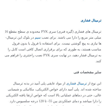
ترمینال فشاری
ترمینال های فشاری (گیره فنری) سری PYK محدوده ­ی سطح مقطع 16
میلی متر مربع را دارا می­ باشند. برای نصب
سیم
در بلوک این ترمینال­
ها نیازی به پیچ گوشتی نیست. برای استفاده با فرول یا بدون فرول
مناسب هستند، به طوری که برای برقراری اتصال کافی است کابل را
به ترمینال فشار دهید، در نهایت سری PYK نصب راحت­تری را فراهم می
کنند.
سایر مشخصات فنی
این نوع از
ترمینال­ فشاری
از مواد عایقی پلی ­آمید در بدنه ترمینال
ساخته شده ­اند. پلی­ آمید دارای خواص الکتریکی، مکانیکی و شیمیایی
عالی، حتی در دماهای عملیاتی بالا است که خواص ارتقا­ یافته الکتریکی
را دارا می­باشد و دمای عملکردی بین 55- تا 120 درجه سلسیوس دارد.