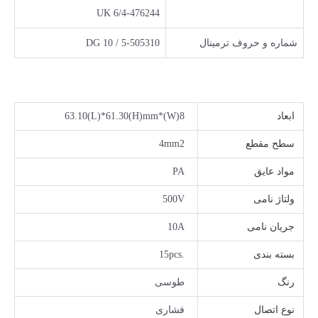
UK 6/4-476244
شماره و حروف ترمينال
DG 10 / 5-505310
ابعاد
8(W)*63.10(L)*61.30(H)mm
سطح مقطع
4mm2
مواد عایق
PA
ولتاژ نامی
500V
جریان نامی
10A
بسته بندی
.15pcs
رنگ
طوسی
نوع اتصال
فشاری