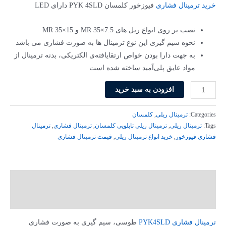
615,000 تومان
584,250 تومان
خرید ترمینال فشاری
فیوزخور کلمسان PYK 4SLD دارای LED
بود.
است.
نصب بر روی انواع ریل ­های MR 35×7.5 و MR 35×15
نحوه سیم­ گیری این نوع ترمینال­ ها به صورت فشاری می­ باشد
به جهت دارا بودن خواص ارتقایافته‌ی الکتریکی، بدنه ترمینال از
مواد عایق پلی‌آمید ساخته شده است
ترمینال
افزودن به سبد خرید
فشاری
فیوزخور
Categories:
ترمینال ریلی
,
کلمسان
مدل
Tags:
ترمینال ریلی
,
ترمینال ریلی تابلویی کلمسان
,
ترمینال فشاری
,
ترمینال
فشاری فیوزخور
,
خرید انواع ترمینال ریلی
,
قیمت ترمینال فشاری
PYK
4SLD
دارای
LED
توضیحات
کلمسان
توضیحات تکمیلی
کد
307299
ترمینال فشاری PYK4SLD
طوسی، سیم­ گیری به صورت فشاری
عدد