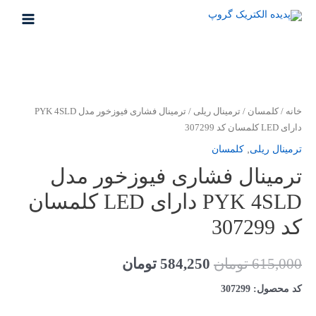
رش
ه
MAIN
حتوا
MENU
خانه
/
کلمسان
/
ترمینال ریلی
/ ترمینال فشاری فیوزخور مدل PYK 4SLD
دارای LED کلمسان کد 307299
ترمینال ریلی
,
کلمسان
ترمینال فشاری فیوزخور مدل
PYK 4SLD دارای LED کلمسان
کد 307299
قیمت
قیمت
615,000
تومان
584,250
تومان
اصلی
فعلی
کد محصول:
307299