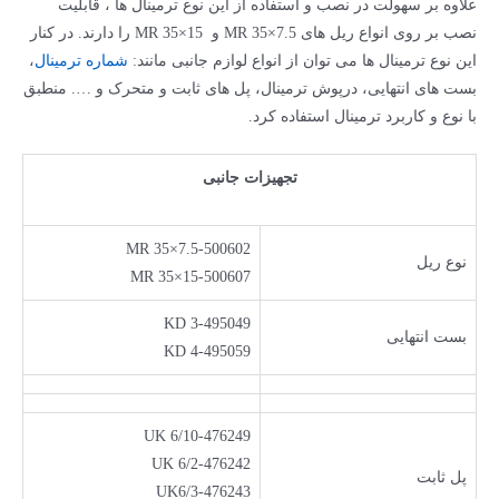
علاوه بر سهولت در نصب و استفاده از این نوع ترمینال ­ها ، قابلیت
نصب بر روی انواع ریل ­های MR 35×7.5 و MR 35×15 را دارند. در کنار
این نوع ترمینال­ ها می توان از انواع لوازم­ جانبی مانند:
شماره ترمینال
،
بست­ های انتهایی، درپوش ترمینال، پل­ های ثابت و متحرک و …. منطبق
با نوع و کاربرد ترمینال استفاده کرد.
تجهیزات جانبی
MR 35×7.5-500602
نوع ریل
MR 35×15-500607
KD 3-495049
بست انتهایی
KD 4-495059
UK 6/10-476249
UK 6/2-476242
پل ثابت
UK6/3-476243