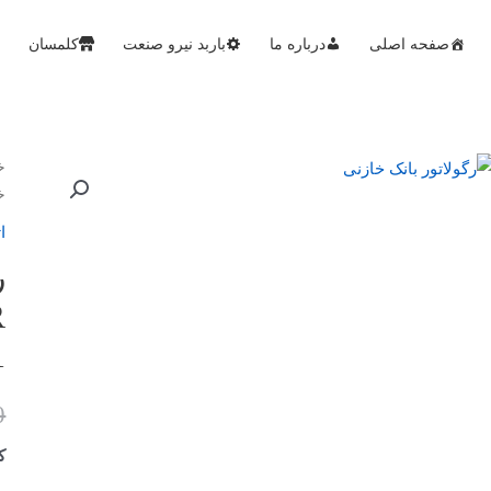
صفحه اصلی
درباره ما
باربد نیرو صنعت
کلمسان
خ
خازنی 
ا
1
0
کد