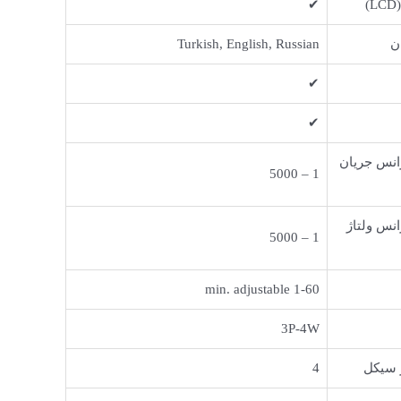
✔
ن
Turkish, English, Russian
✔
✔
انس جریان
1 – 5000
انس ولتاژ
1 – 5000
1-60 min. adjustable
3P-4W
ر سیکل
4