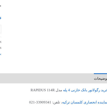
م
ق
s:
s:
ب
وضیحات
رید رگولاتور بانک خازنی 4 پله
مدل RAPIDUS 114R
ماینده انحصاری کلمسان ترکیه
، تلفن: 33909341-021