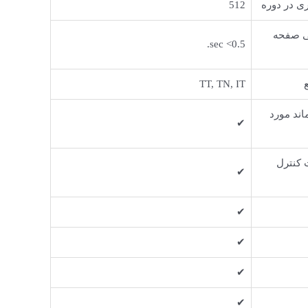
ری در دوره
512
ی صفحه
0.5> sec.
TT, TN, IT
./ دیماند مورد
✔
حالت کنترل
✔
✔
✔
✔
✔