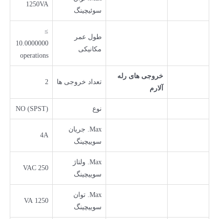
1250VA
سوئیچینگ
≥
طول عمر
10.0000000
مکانیکی
operations
خروجی های رله
تعداد خروجی ها
2
آلارم
نوع
NO (SPST)
Max. جریان
4A
سوییچینگ
Max. ولتاژ
250 VAC
سوییچینگ
Max. توان
1250 VA
سوییچینگ