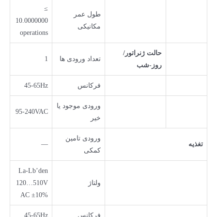
≥
طول عمر
10.0000000
مکانیکی
operations
حالت ژنراتور/
تعداد ورودی ها
1
روز-شب
فرکانس
45-65Hz
ورودی موجود یا
95-240VAC
خیر
ورودی تامین
تغذیه
—
کمکی
La-Lb’den
ولتاژ
120…510V
AC ±10%
فرکانس
45-65Hz