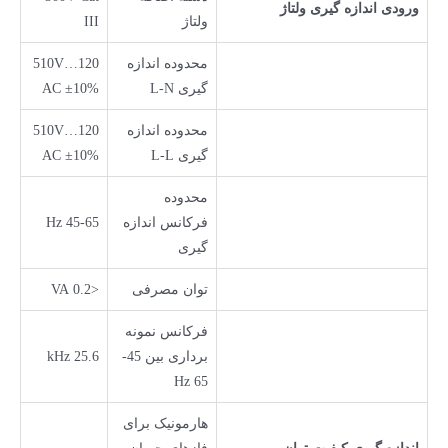
ورودی اندازه گیری ولتاژ
ولتاژ
III
محدوده اندازه
120…510V
گیری L-N
AC ±10%
محدوده اندازه
120…510V
گیری L-L
AC ±10%
محدوده
فرکانس اندازه
45-65 Hz
گیری
توان مصرفی
<0.2 VA
فرکانس نمونه
برداری بین 45-
25.6 kHz
65 Hz
هارمونیک برای