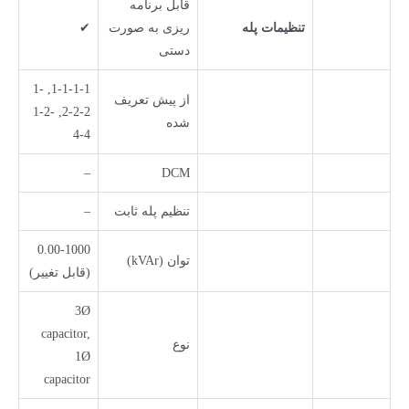
قابل برنامه
تنظیمات پله
ریزی به صورت
✔
دستی
1-1-1-1, 1-
از پیش تعریف
2-2-2, 1-2-
شده
4-4
–
DCM
تنظیم پله ثابت
–
0.00-1000
توان (kVAr)
(قابل تغییر)
3Ø
capacitor,
نوع
1Ø
capacitor