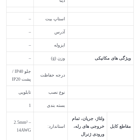
دیتا
استاپ بیت
–
آدرس
–
ایزوله
–
ویژگی های مکانیکی
وزن (g)
–
جلو IP40 /
درجه حفاظت
پشت IP20
نوع نصب
تابلویی
بسته بندی
1
ولتاژ، جریان، تمام
2.5mm² –
مقاطع کابل
خروجی های رله،
استاندارد:
14AWG
ورودی ژنرال