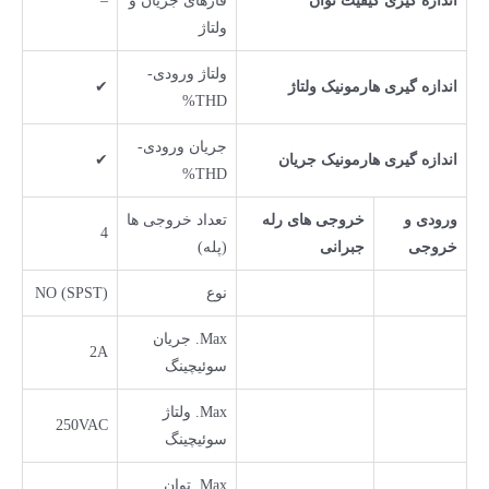
اندازه گیری کیفیت توان
فازهای جریان و
–
ولتاژ
ولتاژ ورودی-
اندازه گیری هارمونیک ولتاژ
✔
THD%
جریان ورودی-
اندازه گیری هارمونیک جریان
✔
THD%
ورودی و
خروجی های رله
تعداد خروجی ها
4
خروجی
جبرانی
(پله)
نوع
NO (SPST)
Max. جریان
2A
سوئیچینگ
Max. ولتاژ
250VAC
سوئیچینگ
Max. توان