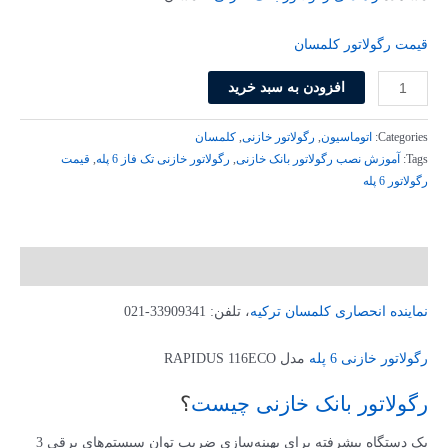
بود.
است.
قیمت رگولاتور کلمسان
رگولاتور
افزودن به سبد خرید
بانک
خازنی
Categories:
اتوماسیون
,
رگولاتور خازنی
,
کلمسان
6
Tags:
آموزش نصب رگولاتور بانک خازنی
,
رگولاتور خازنی تک فاز 6 پله
,
قیمت
رگولاتور 6 پله
پله
RAPIDUS
116
ECO
توضیحات
کلمسان
کد
نماینده انحصاری کلمسان ترکیه
، تلفن: 33909341-021
606062
عدد
رگولاتور خازنی 6 پله
مدل RAPIDUS 116ECO
رگولاتور بانک خازنی چیست
؟
یک دستگاه پیشرفته برای بهینه‌سازی ضریب توان سیستم‌های برقی 3