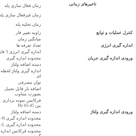
زمان فعال سازی پله
1-600 ثانیه (قابل تغییر)
زمان غیرفعال سازی پله
1-600 ثانیه (قابل تغییر)
زمان تخلیه پله
3-1000 ثانیه (قابل تغییر)
زاویه تغییر فاز
±45 ثانیه (قابل تغییر)
–
میانگین زمان
1
تعداد تعرفه ها
اندازه گیری انرژی 3 فاز
دارد
10mA-6A AC
محدوده اندازه گیری
300V Cat II
دسته اضافه ولتاژ
اندازه گیری ولتاژ لحظه
2kV
ای
<0.2VA
توان مصرفی
اضافه بار قابل تحمل
100A for 1 sec.
بصورت متناوب
فرکانس نمونه برداری
25.6 kHz
بین 45-65 Hz
300V Cat III
دسته اضافه ولتاژ
95-272 VAC ±10%
محدوده اندازه گیری L-N
164-471 VAC ±10%
محدوده اندازه گیری L-L
محدوده فرکانس اندازه
45-65 Hz