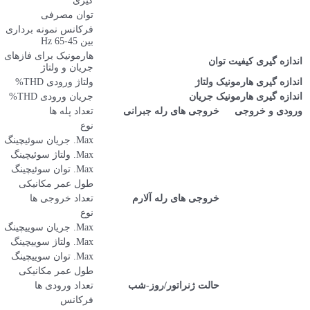
گیری
<0.1 VA
توان مصرفی
فرکانس نمونه برداری
25.6 kHz
بین 45-65 Hz
هارمونیک برای فازهای
Up to 51st
جریان و ولتاژ
ولتاژ ورودی THD%
✔
جریان ورودی THD%
✔
12
تعداد پله ها
NO (SPST)
نوع
2A
Max. جریان سوئیچینگ
250VAC
Max. ولتاژ سوئیچینگ
1250VA
Max. توان سوئیچینگ
≥ 10.0000000 operations
طول عمر مکانیکی
2
تعداد خروجی ها
NO (SPST)
نوع
4 A
Max. جریان سوییچینگ
250 VAC
Max. ولتاژ سوییچینگ
1250 VA
Max. توان سوییچینگ
≥ 10.0000000 operations
طول عمر مکانیکی
1
تعداد ورودی ها
45-65Hz
فرکانس