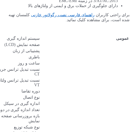
های بالا
خازنی
کلمسان تهیه
1Ø
سیستم اندازه گیری
صفحه نمایش (LCD)
✔
Turkish, English, Russian
پشتیبانی از زبان
باطری
✔
ساعت و روز
✔
نسبت تبدیل ترانس جریان
1 – 5000
CT
نسبت تبدیل ترانس ولتاژ
1 – 5000
VT
1-60 min. adjustable
دوره تقاضا
3P-4W
نوع اتصال
4
اندازه گیری در سیکل
512
تعداد اندازه گیری در دوره
بازه بروزرسانی صفحه
0.5> sec.
نمایش
TT, TN, IT
نوع شبکه توزیع