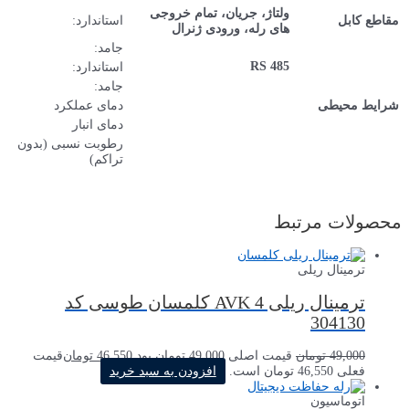
استاندارد:
2.5mm² – 14AWG
4mm² – 12AWG, 2×1.5mm² – 2x16AWG
جامد:
1.5mm² – 16AWG
استاندارد:
1.5mm² – 16AWG, 2×0.75mm² – 2x18AWG
جامد:
-20°C +55°C
دمای عملکرد
-30°C +80°C
دمای انبار
رطوبت نسبی (بدون
Max. 95%
تراکم)
کلمسان طوسی کد
46,55
تومان
قیمت
رید