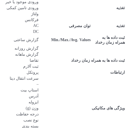
95-240VAC
ورودی موجود یا خیر
—
ورودی تامین کمکی
L1-N’den ±10% 95-272VAC
ولتاژ
45-65Hz
فرکانس
< 10VA
AC
—
DC
گزارش ساعتی
1920 Hours x 68 Different Paramaters
240 Days x 68 Different Paramaters
گزارش روزانه
36 Months x 68 Different Paramaters
گزارش ماهانه
4 Months x 16 Different Parameters
تقاضا
50
ثبت آلارم
پروتکل
مدباس
سرعت انتقال دیتا
2400-115200 bps (قابل تغییر)
—
–
1
استاپ بیت
1-247
آدرس
2000V RMS
ایزوله
750g
وزن (g)
Front IP40 / Rear IP20
درجه حفاظت
نوع نصب
تابلویی
1
بسته بندی