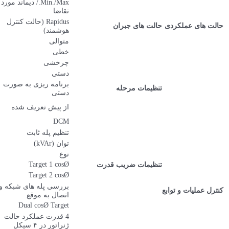
Min./Max./ دیماند مورد
✔
تقاضا
Rapidus (حالت کنترل
✔
هوشمند)
متوالی
✔
خطی
✔
چرخشی
✔
دستی
✔
برنامه ریزی به صورت
✔
دستی
1-1-1-1, 1-1-2-2, 1-2-2-4, 1-2-3-3, 1-2-4-4, 1-1-
از پیش تعریف شده
2-4, 1-2-3-4, 1-2-4-8, 1-1-2-3
DCM
✔
تنظیم پله ثابت
✔
توان (kVAr)
0.00-1000 (قابل تغییر)
نوع
خازن 3 فاز-راکتور شنت ۳فاز قابل تنظیم
Target 1 cosØ
0.8 cap. to 0.8 ind. (قابل تغییر)
Target 2 cosØ
0.8 cap. to 0.8 ind. (قابل تغییر)
بررسی پله های شبکه و
✔
اتصال به موقع
Dual cosØ Target
✔
4 قدرت عملکرد حالت
✔
ژنراتور در ۴ سیکل