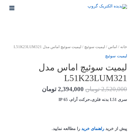
رش
ه
MAIN
حتوا
MENU
خانه
/
اماس
/
لیمیت سوئیچ
/ لیمیت سوئیچ اماس مدل L51K23LUM321
لیمیت سوئیچ
لیمیت سوئیچ اماس مدل
L51K23LUM321
قیمت
قیمت
2,520,000
تومان
2,394,000
تومان
اصلی
فعلی
سری L51 بدنه فلزی،حرکت آرام، IP 65
2,520,000 تومان
2,394,000 تومان
بود.
است.
پیش از خرید
راهنمای خرید
را مطالعه نمایید.