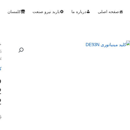
صفحه اصلی
درباره ما
باربد نیرو صنعت
کلمسان
خ
6 کیلو‌آم
E93N
ک
ف
32
0