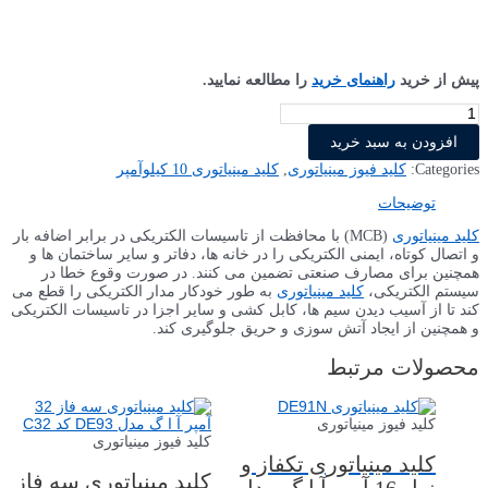
پیش از خرید
راهنمای خرید
را مطالعه نمایید.
کلید
مینیاتوری
افزودن به سبد خرید
تک
فاز
Categories:
کلید فیوز مینیاتوری
,
کلید مینیاتوری 10 کیلو‌آمپر
10
آمپر
توضیحات
آ
ا
کلید مینیاتوری
(MCB) با محافظت از تاسیسات الکتریکی در برابر اضافه بار
گ
و اتصال کوتاه، ایمنی الکتریکی را در خانه ها، دفاتر و سایر ساختمان ها و
مدل
همچنین برای مصارف صنعتی تضمین می کنند. در صورت وقوع خطا در
EP61
سیستم الکتریکی،
کلید مینیاتوری
به طور خودکار مدار الکتریکی را قطع می
کد
کند تا از آسیب دیدن سیم ها، کابل کشی و سایر اجزا در تاسیسات الکتریکی
B10
و همچنین از ایجاد آتش سوزی و حریق جلوگیری کند.
عدد
محصولات مرتبط
کلید فیوز مینیاتوری
کلید فیوز مینیاتوری
کلید مینیاتوری تکفاز و
کلید مینیاتوری سه فاز
نول 16 آمپر آ ا گ مدل