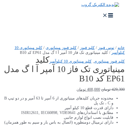
پرش
به
محتوا
MAIN
MENU
خانه
/
توس فیوز
/
کلید فیوز
/
کلید فیوز مینیاتوری
/
کلید مینیاتوری 10
کیلو‌آمپر
/ کلید مینیاتوری تک فاز 10 آمپر آ ا گ مدل EP61 کد B10
کلید
کلید فیوز مینیاتوری
,
کلید مینیاتوری 10 کیلو‌آمپر
مینیاتوری تک فاز 10 آمپر آ ا گ مدل
EP61 کد B10
قیمت
قیمت
429,300
تومان
408,000
تومان
اصلی
فعلی
محدوده جریان کلیدهای مینیاتوری از 6 آمپر تا 63 آمپر و در دو تیپ B
429,300 تومان
408,000 تومان
و C ، تک پل
بود.
است.
دارای قدرت قطع 10 کیلو آمپر
مطابق با استانداردهای ISIR12611, IEC60898, VDE0641
قابلیت نصب انواع لوازم جانبی
دارای ترمینال دومنظوره (اتصال به باس بار و سیم به طور همزمان)