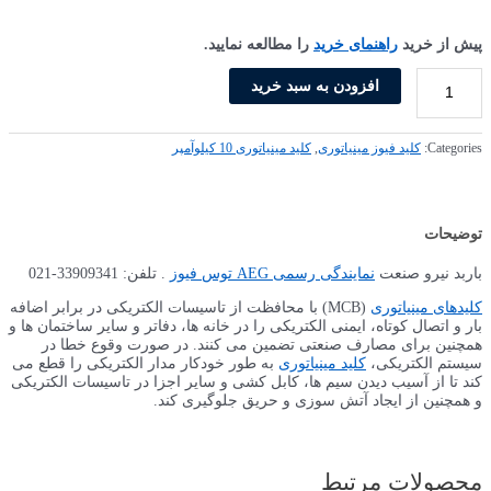
پیش از خرید
راهنمای خرید
را مطالعه نمایید.
افزودن به سبد خرید
Categories:
کلید فیوز مینیاتوری
,
کلید مینیاتوری 10 کیلو‌آمپر
توضیحات
باربد نیرو صنعت
نمایندگی رسمی AEG توس فیوز
. تلفن: 33909341-021
کلیدهای مینیاتوری
(MCB) با محافظت از تاسیسات الکتریکی در برابر اضافه
بار و اتصال کوتاه، ایمنی الکتریکی را در خانه ها، دفاتر و سایر ساختمان ها و
همچنین برای مصارف صنعتی تضمین می کنند. در صورت وقوع خطا در
سیستم الکتریکی،
کلید مینیاتوری
به طور خودکار مدار الکتریکی را قطع می
کند تا از آسیب دیدن سیم ها، کابل کشی و سایر اجزا در تاسیسات الکتریکی
و همچنین از ایجاد آتش سوزی و حریق جلوگیری کند.
محصولات مرتبط