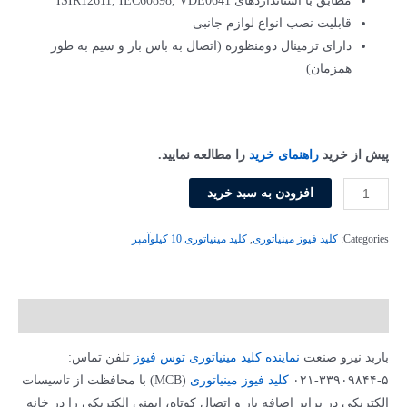
بود.
است.
مطابق با استانداردهای ISIR12611, IEC60898, VDE0641
قابلیت نصب انواع لوازم جانبی
دارای ترمینال دومنظوره (اتصال به باس بار و سیم به طور
همزمان)
پیش از خرید
راهنمای خرید
را مطالعه نمایید.
کلید
افزودن به سبد خرید
فیوز
مینیاتوری
Categories:
کلید فیوز مینیاتوری
,
کلید مینیاتوری 10 کیلو‌آمپر
تکفاز
و
نول
توضیحات
10
آمپر
باربد نیرو صنعت
نماینده کلید مینیاتوری توس فیوز
تلفن تماس:
آ
۵-۳۳۹۰۹۸۴۴-۰۲۱
کلید فیوز مینیاتوری
(MCB) با محافظت از تاسیسات
ا
الکتریکی در برابر اضافه بار و اتصال کوتاه، ایمنی الکتریکی را در خانه