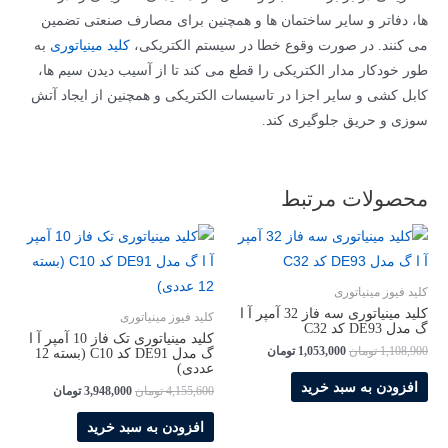
گ
ها، دفاتر و سایر ساختمان ها و همچنین برای مصارف صنعتی تضمین
مدل
می کنند. در صورت وقوع خطا در سیستم الکتریکی،
کلید مینیاتوری
به
EP61N
طور خودکار مدار الکتریکی را قطع می کند تا از آسیب دیدن سیم ها،
کد
کابل کشی و سایر اجزا در تاسیسات الکتریکی و همچنین از ایجاد آتش
B10
سوزی و حریق جلوگیری کند.
عدد
محصولات مرتبط
کلید فیوز مینیاتوری
کلید مینیاتوری سه فاز 32 آمپر آ ا
کلید فیوز مینیاتوری
گ مدل DE93 کد C32
کلید مینیاتوری تک فاز 10 آمپر آ ا
قیمت
قیمت
1,108,900
تومان
1,053,000
تومان
گ مدل DE91 کد C10 (بسته 12
اصلی
فعلی
عددی)
1,108,900 تومان
1,053,000 تومان
افزودن به سبد خرید
قیمت
قیمت
4,155,600
تومان
3,948,000
تومان
بود.
است.
اصلی
فعلی
4,155,600 تومان
000
افزودن به سبد خرید
بود.
است.