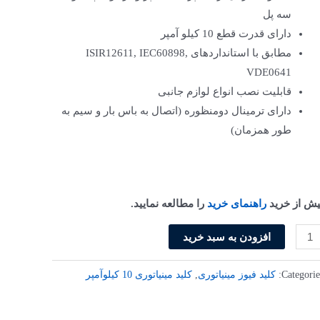
سه پل
دارای قدرت قطع 10 کیلو آمپر
مطابق با استانداردهای ISIR12611, IEC60898,
VDE0641
قابلیت نصب انواع لوازم جانبی
دارای ترمینال دومنظوره (اتصال به باس بار و سیم به
طور همزمان)
یش از خرید
راهنمای خرید
را مطالعه نمایید.
افزودن به سبد خرید
Categorie
کلید فیوز مینیاتوری
,
کلید مینیاتوری 10 کیلو‌آمپر