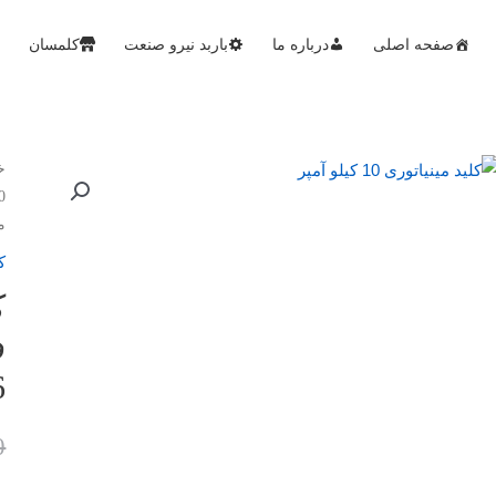
صفحه اصلی
درباره ما
باربد نیرو صنعت
کلمسان
خ
10 کی
مدل
ک
6
0