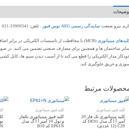
وضیحات
اربد نیرو صنعت
نمایندگی رسمی AEG توس فیوز
. تلفن: 33909341-021
لیدهای مینیاتوری
(MCB) با محافظت از تاسیسات الکتریکی در برابر اضاف
ایر ساختمان ها و همچنین برای مصارف صنعتی تضمین می کنند. در صو
ودکار مدار الکتریکی را قطع می کند تا از آسیب دیدن سیم ها، کابل کشی 
وزی و حریق جلوگیری کند.
حصولات مرتبط
کلید فیوز مینیاتوری
کلید فیوز مینیاتوری
کل
کلید مینیاتوری تک فاز 20
کلید فیوز مینیاتوری تکفاز
کل
آمپر آ ا گ مدل DE91 کد
و نول 10 آمپر آ ا گ مدل
C20 (12 عددی)
EP61N کد B10
91N