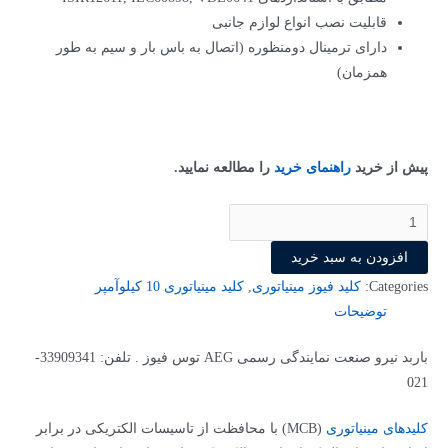
قابلیت نصب انواع لوازم جانبی
دارای ترمینال دومنظوره (اتصال به باس بار و سیم به طور
همزمان)
پیش از خرید
راهنمای خرید
را مطالعه نمایید.
افزودن به سبد خرید
Categories:
کلید فیوز مینیاتوری
,
کلید مینیاتوری 10 کیلو‌آمپر
توضیحات
باربد نیرو صنعت نمایندگی رسمی AEG توس فیوز . تلفن: 33909341-
021
کلیدهای مینیاتوری
(MCB) با محافظت از تاسیسات الکتریکی در برابر