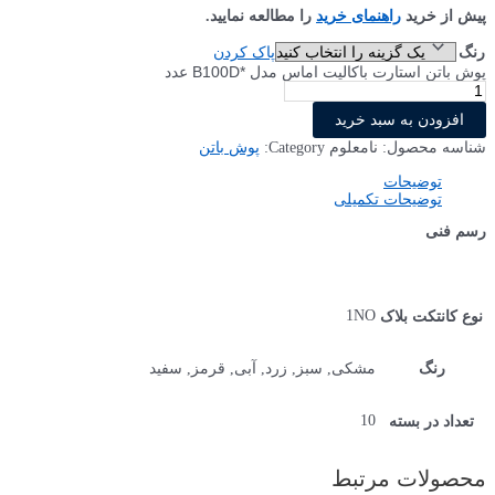
پیش از خرید
راهنمای خرید
را مطالعه نمایید.
رنگ
پاک کردن
پوش باتن استارت باکالیت اماس مدل *B100D عدد
افزودن به سبد خرید
شناسه محصول:
نامعلوم
Category:
پوش باتن
توضیحات
توضیحات تکمیلی
رسم فنی
1NO
نوع کانتکت بلاک
رنگ
مشکی, سبز, زرد, آبی, قرمز, سفید
10
تعداد در بسته
محصولات مرتبط