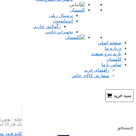
کلمسان
ترمینال ریلی
اتوماسیون
رگولاتور خازنی
تجهیزات جانبی
صفحه اصلی
درباره ما
باربد نیرو صنعت
کلمسان
تماس با ما
راهنمای خرید
سفارش کالای خاص
جستجو
سبد خرید
خانه
/
توس ف
تک فاز 50 آمپر تی اف سی مدل RTF 2P 50A
جستجو
کلید فیوز م