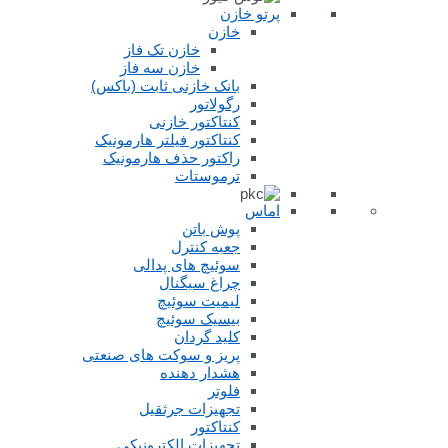
پرتو خازن
خازن
خازن تک فاز
خازن سه فاز
بانک خازنی ثابت (باکس)
رگولاتور
کنتاکتور خازنی
کنتاکتور فیلتر هارمونیک
راکتور حذف هارمونیک
ترموستات
اماس
پوش باتن
جعبه کنترل
سوئیچ های پدالی
چراغ سیگنال
لیمیت سوئیچ
بیسیک سوئیچ
کلید گردان
پریز و سوکت های صنعتی
هشدار دهنده
فلوتر
تجهیزات جرثقیل
کنتاکتور
تجهیزات الکترونیکی