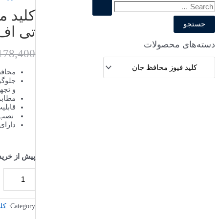
ج
س
تی اف سی 
ت
دسته‌های محصولات
ج
178,400
و
محافظ
ب
جلوگی
و تجه
ر
مطابق با
قابلیت ق
ا
نصب س
ی
دارای
:
پیش از خری
Category:
کلی