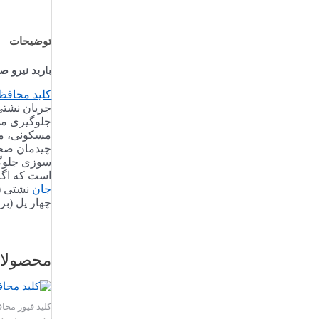
توضیحات
باربد نیرو 
کلید محافظ
جریان نشتی
جلوگیری می
مسکونی، مرا
است که اگر
جان
نشتی (RCCB) صادر می شود
چهار پل (ب
محصولا
کلید فیوز محا