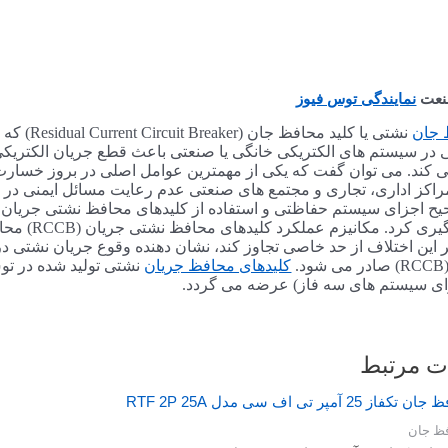
آمپر
تی
اف
سی
مدل
صنعت
نمایندگی توس فیوز
RTF
2P
 جان
50A
 در سیستم های الکتریکی خانگی یا صنعتی باعث قطع جریان الکتریک
عدد
 کند. می توان گفت که یکی از مهمترین عوامل اصلی در بروز خسارت 
کز اداری، تجاری و مجتمع های صنعتی عدم رعایت مسائل ایمنی در استف
سوزی جلوگی
 این اختلاف از حد خاصی تجاوز کند، نشان دهنده وقوع جریان نشتی 
.
کلیدهای محافظ جریان
نشتی تولید شده در تو
رای سیستم های سه فاز) عرضه می گردد.
ت مرتبط
فظ جان