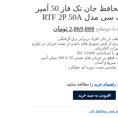
کلید محافظ جان تک فاز 50 آمپر
مدل RTF 2P 50A
قیمت
قیمت
2,
تومان
2,069,000
تومان
اصلی
فعلی
ت از جان افراد دربرابر برق گرفتگی
2,178,400 تومان
2,069,000 تومان
ری از آتش سوزی های ناشی از نشت جریان در لوازم
یزات الکتریکی
بود.
است.
 استاندارد IEC 61008
طع در جریان های نشتی 30 تا 300 میلی آمپر
ریع و آسان
 شاسی تست دوره ای عملکرد
د
راهنمای خرید
را مطالعه نمایید.
کلید
افزودن به سبد خرید
محافظ
جان
تک
د فیوز محافظ جان
فاز
50