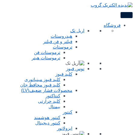
پرش
به
محتوا
فروشگاه
اریل تک
هیدروستات
فیلتر و فن فیلتر
ترموستات
ترموستات فن
ترموستات هیتر
توس فیوز
کلید فیوز
کلید فیوز مینیاتوری
کلید فیوز محافظ جان
محصولات فشار ضعیف(LV)
کنتاکتور
کلید حرارتی
بیمتال
کنتور
کنتور هوشمند
کنتور دیجیتال
ایزولاتور