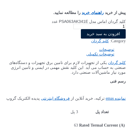
پیش از خرید
راهنمای خرید
را مطالعه نمایید.
کلید گردان اماس مدل PSA063AK341E عدد
افزودن به سبد خرید
Category:
کلید گردان
توضیحات
توضیحات تکمیلی
کلید گردان
یکی از تجهیزات لازم برای تامین برق تجهیزات و دستگاه‌های
صنعتی به حساب می آید. این کلید نقش مهمی در ایمنی و تامین انرژی
مورد نیاز ماشین‌آلات صنعتی دارد.
رسم فنی
نماینده emas
ترکیه، خرید آنلاین از
فروشگاه اینترنتی
پدیده الکتریک گروپ
تعداد پل
3 پل
Rated Termal Current (A)
63