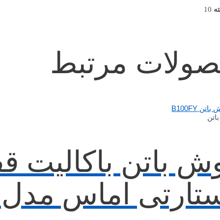
ه
10
ولات مرتبط
اتن
ش باتن باکالیت ق
تارتی اماس مدل *100F