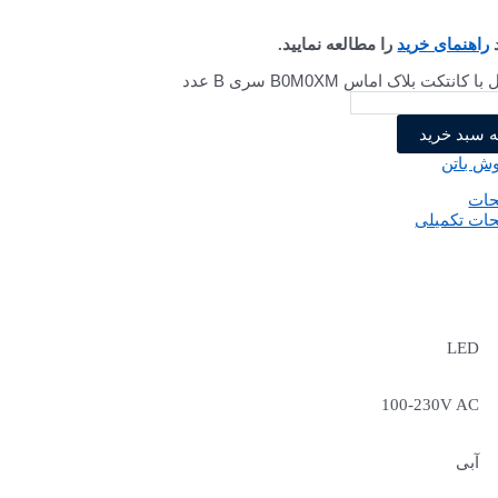
د
راهنمای خرید
را مطالعه نمایید.
نتکت بلاک اماس B0M0XM سری B عدد
ه سبد خرید
ش باتن
حات
ات تکمیلی
LED
100-230V AC
آبی