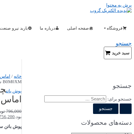
پرش به محتوا
فروشگاه
صفحه اصلی
درباره ما
باربد نیرو صنعت
جستجو
سبد خرید
خانه
/
اماس
B0M0XM سری B
جستجو
چر
پوش باتن
اماس B0M0XM سری 
جستجو برای:
796,000
توم
بود.
756,200
دسته‌های محصولات
پوش باتن سری B، قطر 22 میلی 