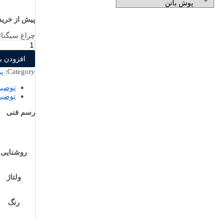
پیش از خری
چراغ سیگنال با کا
افزودن ب
Category:
پو
توضی
توضیح
رسم فنی
روشنایی
ولتاژ
رنگ