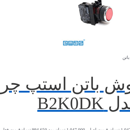
اتن
ش باتن استپ چرا
 B2K0DK
1,04
تومان
قیمت اصلی 1,047,000 تومان بود.
994,650
تومان
قیمت فعلی 994,650 تومان اس