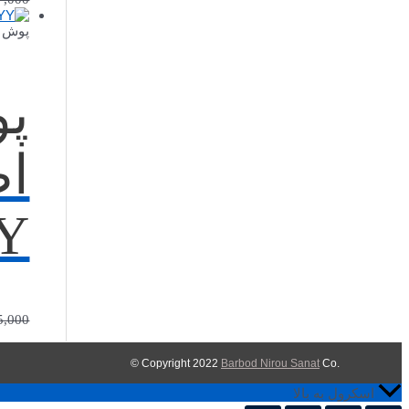
پوش ب
پو
اض
Y
5,000
Barbod Nirou Sanat
Co ©
.Copyright 2022
اسکرول به بالا