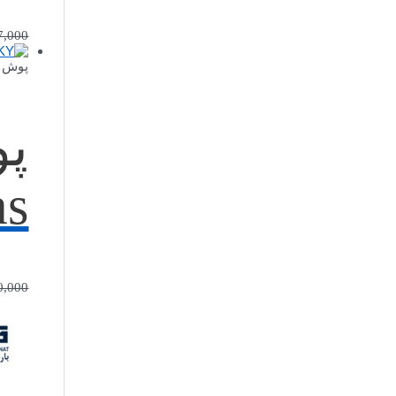
7,000
پوش ب
پو
emas 
0,000