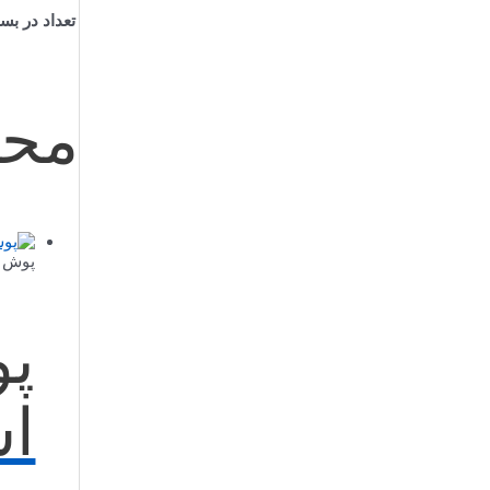
تعداد در بست
محص
پوش ب
پو
اس