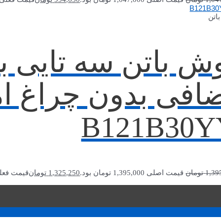
اتن
ش باتن سه تایی ب
افی بدون چراغ ا
B121B30Y
1,39
تومان
قیمت اصلی 1,395,000 تومان بود.
1,325,250
تومان
قیمت فعلی 1,325,250 توما