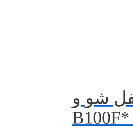
فل شو و
B