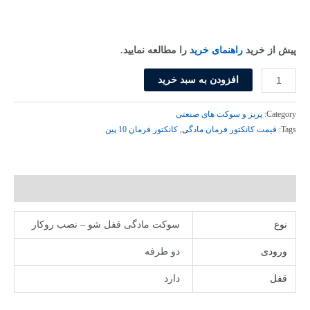
بود.
است.
پیش از خرید
راهنمای خرید
را مطالعه نمایید.
سوکت
افزودن به سبد خرید
فرمان
10
Category:
پریز و سوکت های صنعتی
پین
Tags:
قیمت کانکتور فرمان مادگی
,
کانکتور فرمان 10 پین
مادگی
اماسEBM10PD24
عدد
توضیحات تکمیلی
نوع
سوکت مادگی قفل شو – نصب روکار
ورودی
دو طرفه
قفل
دارد