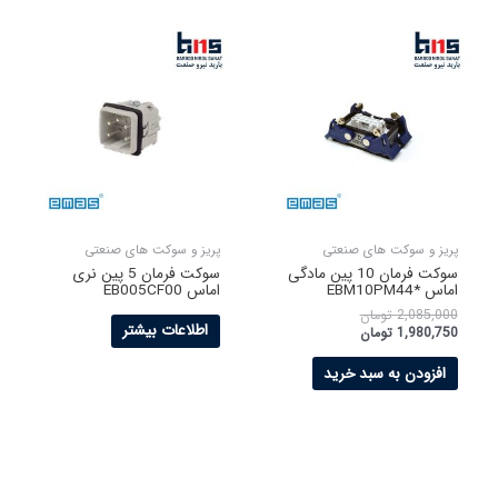
پریز و سوکت های صنعتی
پریز و سوکت های صنعتی
سوکت فرمان 10 پین مادگی
سوکت فرمان 5 پین نری
اماس *EBM10PM44
اماس EB005CF00
2,085,000
تومان
اطلاعات بیشتر
1,980,750
تومان
افزودن به سبد خرید