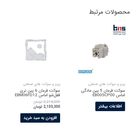
محصولات مرتبط
پریز و سوکت های صنعتی
پریز و سوکت های صنعتی
سوکت فرمان 5 پین مادگی
سوکت فرمان 6 پین نری
اماس EB005CP00
قفل‌شو اماس EBM06FD12
2,214,000
تومان
اطلاعات بیشتر
2,103,300
تومان
افزودن به سبد خرید