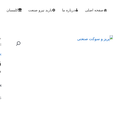
صفحه اصلی
درباره ما
باربد نیرو صنعت
کلمسان
خ
ام
پ
ق
GU34
پ
16 آمپر،