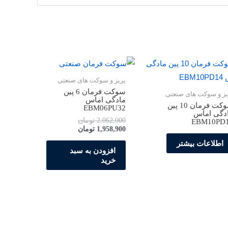
پریز و سوکت های صنعتی
سوکت فرمان 6 پین
یز و سوکت های صنعتی
مادگی اماس
سوکت فرمان 10 پین
EBM06PU32
دگی اماس
2,062,000
تومان
EBM10PD
1,958,900
تومان
اطلاعات بیشتر
افزودن به سبد
خرید