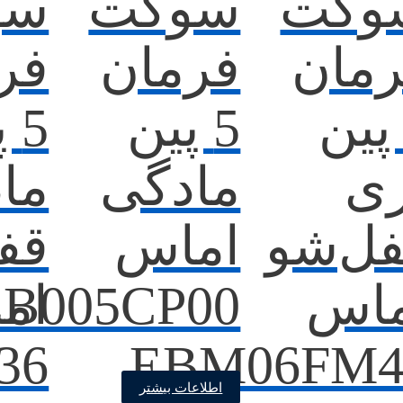
وکت
سوکت
سو
مان
فرمان
فر
 پین
5 پین
5 
ی
مادگی
ما
ل‌شو
اماس
قف
ماس
EB005CP00
ام
36
EBM06FM4
اطلاعات بیشتر