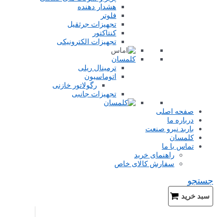
هشدار دهنده
فلوتر
تجهیزات جرثقیل
کنتاکتور
تجهیزات الکترونیکی
کلمسان
ترمینال ریلی
اتوماسیون
رگولاتور خازنی
تجهیزات جانبی
صفحه اصلی
درباره ما
باربد نیرو صنعت
کلمسان
تماس با ما
راهنمای خرید
سفارش کالای خاص
جستجو
سبد خرید