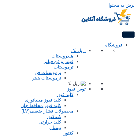
پرش به محتوا
فروشگاه
اریل تک
هیدروستات
فیلتر و فن فیلتر
ترموستات
ترموستات فن
ترموستات هیتر
توس فیوز
کلید فیوز
کلید فیوز مینیاتوری
کلید فیوز محافظ جان
محصولات فشار ضعیف(LV)
کنتاکتور
کلید حرارتی
بیمتال
کنتور