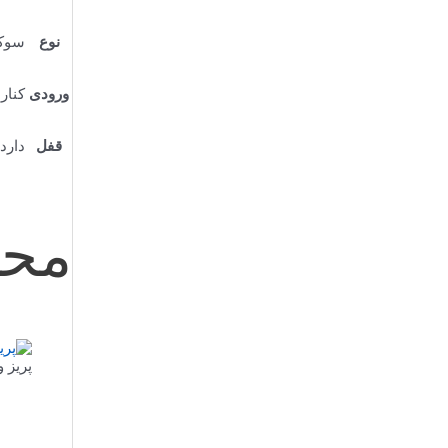
نوع
سوکت
ورودی
کنار
قفل
دارد
محص
پریز 