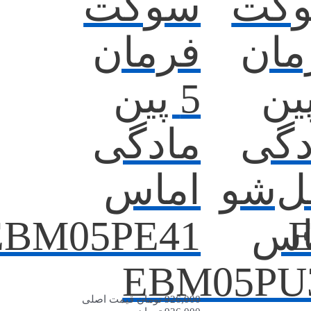
کت
سوکت
مان
فرمان
پین
5 پین
دگی
مادگی
ل‌شو
اماس
اس
EBM05PE41
EBM05PU
926,000
تومان
قیمت اصلی