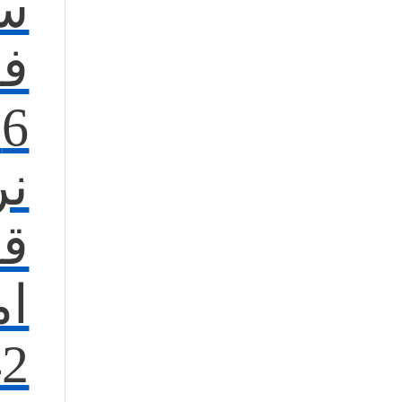
س
فر
6
نر
قف
ا
2