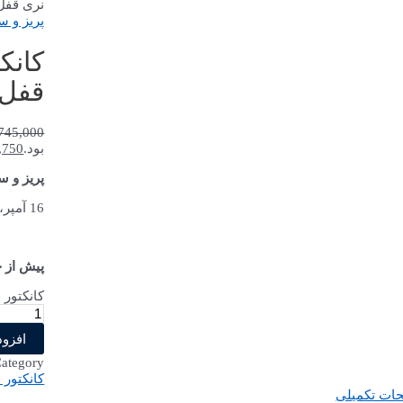
نری قفل‌شو 
پریز و 
قفل‌شو
745,000
بود.
,750
پریز و 
16 آمپر، 16 پین (PG21)
پیش از 
کانکتور فرمان 16 پین نری قفل
افزود
ategory:
کانکتور 
ات تکمیلی