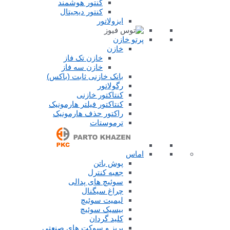
کنتور هوشمند
کنتور دیجیتال
ایزولاتور
پرتو خازن
خازن
خازن تک فاز
خازن سه فاز
بانک خازنی ثابت (باکس)
رگولاتور
کنتاکتور خازنی
کنتاکتور فیلتر هارمونیک
راکتور حذف هارمونیک
ترموستات
اماس
پوش باتن
جعبه کنترل
سوئیچ های پدالی
چراغ سیگنال
لیمیت سوئیچ
بیسیک سوئیچ
کلید گردان
پریز و سوکت های صنعتی