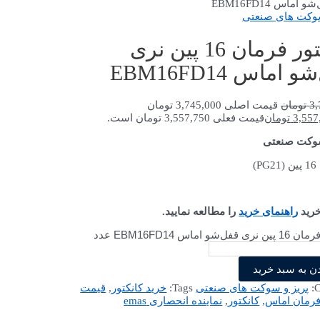
اماس EBM16FD14
سوکت های صنعتی
کانکتور فرمان 16 پین نری
 اماس EBM16FD14
3,
تومان
قیمت اصلی 3,745,000 تومان
3,557
تومان
قیمت فعلی 3,557,750 تومان است.
سوکت صنعتی
خرید
راهنمای خرید
را مطالعه نمایید.
‌شو اماس EBM16FD14 عدد
ن به سبد خرید
C
پریز و سوکت های صنعتی
Tags:
خرید کانکتور
,
قیمت
فرمان اماس
,
کانکتور
,
نماینده انحصاری emas