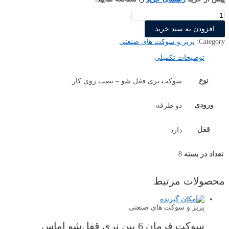
سوکت
فرمان
افزودن به سبد خرید
24
پین
Category:
پریز و سوکت های صنعتی
نری
اماس
توضیحات تکمیلی
EBM24FD24
عدد
نوع
سوکت نری قفل شو – نصب روی کار
ورودی
دو طرفه
قفل
دارد
8
تعداد در بسته
محصولات مرتبط
پریز و سوکت های صنعتی
سوکت فرمان 6 پین نری قفل‌شو اماس