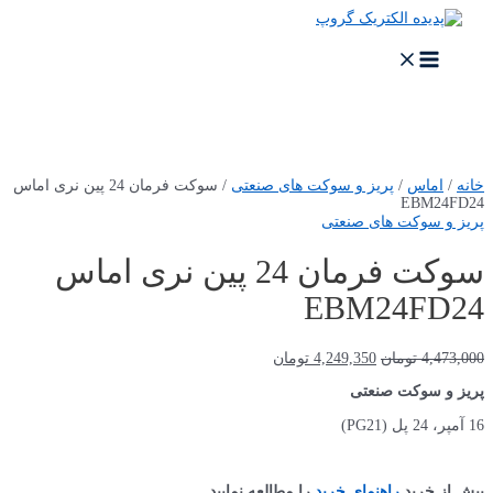
پرش
به
محتوا
MAIN
MENU
خانه
/
اماس
/
پریز و سوکت های صنعتی
/ سوکت فرمان 24 پین نری اماس
EBM24FD24
پریز و سوکت های صنعتی
سوکت فرمان 24 پین نری اماس
EBM24FD24
قیمت
قیمت
4,473,000
تومان
4,249,350
تومان
اصلی
فعلی
پریز و سوکت صنعتی
4,473,000 تومان
4,249,350 تومان
بود.
است.
16 آمپر، 24 پل (PG21)
پیش از خرید
راهنمای خرید
را مطالعه نمایید.