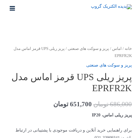
رش
ه
MAIN
حتوا
MENU
خانه
/
اماس
/
پریز و سوکت های صنعتی
/ پريز ريلی UPS قرمز اماس مدل
EPRFR2K
پریز و سوکت های صنعتی
پريز ريلی UPS قرمز اماس مدل
EPRFR2K
قیمت
قیمت
686,000
تومان
651,700
تومان
اصلی
فعلی
پریز ریلی اماس، IP20
686,000 تومان
651,700 تومان
برای راهنمایی خرید آنلاین و دریافت موجودی با پشتیبانی در ارتباط
باشید: 33909341-021