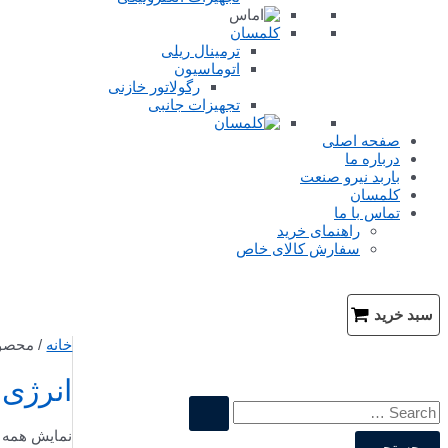
کلمسان
ترمینال ریلی
اتوماسیون
رگولاتور خازنی
تجهیزات جانبی
صفحه اصلی
درباره ما
باربد نیرو صنعت
کلمسان
تماس با ما
راهنمای خرید
سفارش کالای خاص
جستجو
سبد خرید
خانه
/ محصول
انرژی 
ج
نمایش همه 2 نتیجه
س