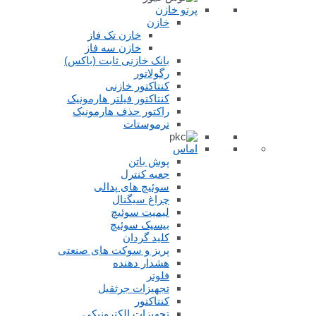
پرتو خازن
خازن
خازن تک فاز
خازن سه فاز
بانک خازنی ثابت (باکس)
رگولاتور
کنتاکتور خازنی
کنتاکتور فیلتر هارمونیک
راکتور حذف هارمونیک
ترموستات
اماس
پوش باتن
جعبه کنترل
سوئیچ های پدالی
چراغ سیگنال
لیمیت سوئیچ
بیسیک سوئیچ
کلید گردان
پریز و سوکت های صنعتی
هشدار دهنده
فلوتر
تجهیزات جرثقیل
کنتاکتور
تجهیزات الکترونیکی