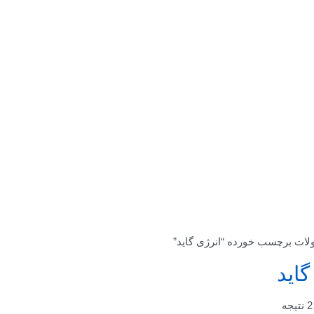
ات برچسب خورده “انرژی گاید”
گاید