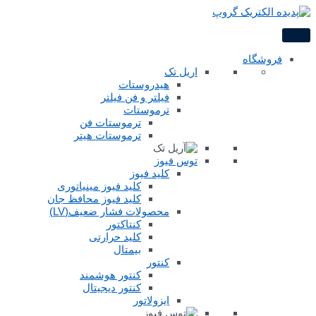
پرش
به
محتوا
فروشگاه
اریل تک
هیدروستات
فیلتر و فن فیلتر
ترموستات
ترموستات فن
ترموستات هیتر
توس فیوز
کلید فیوز
کلید فیوز مینیاتوری
کلید فیوز محافظ جان
محصولات فشار ضعیف(LV)
کنتاکتور
کلید حرارتی
بیمتال
کنتور
کنتور هوشمند
کنتور دیجیتال
ایزولاتور