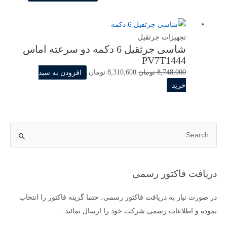
اصلی
فعلی
499,000 تومان
474,050 تومان
بود.
است.
تجهیزات جرثقیل
شاسی جرثقیل 6 دکمه دو سرعته اماس
PV7T1444
قیمت
قیمت
8,748,000
تومان
8,310,600
تومان
افزودن به سبد
اصلی
فعلی
خرید
8,748,000 تومان
8,310,600 تومان
بود.
است.
ج
س
ت
ج
دریافت فاکتور رسمی
و
ب
در صورت نیاز به دریافت فاکتور رسمی، حتما گزینه فاکتور را انتخاب
ر
نموده و اطلاعات رسمی شرکت خود را ارسال نمائید.
ا