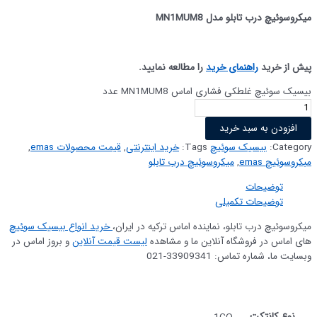
میکروسوئیچ درب تابلو مدل MN1MUM8
پیش از خرید
راهنمای خرید
را مطالعه نمایید.
بیسیک سوئیچ غلطکی فشاری اماس MN1MUM8 عدد
افزودن به سبد خرید
Category:
بیسیک سوئیچ
Tags:
خرید اینترنتی
,
قیمت محصولات emas
,
مبکروسوئیچ emas
,
میکروسوئیچ درب تابلو
توضیحات
توضیحات تکمیلی
میکروسوئیچ درب تابلو، نماینده اماس ترکیه در ایران،
خرید انواع بیسیک سوئیچ
های اماس در فروشگاه آنلاین ما و مشاهده
لیست قیمت آنلاین
و بروز اماس در
وبسایت ما، شماره تماس: 33909341-021
نوع کانتکت