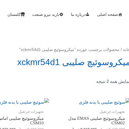
صفحه اصلی
درباره ما
باربد نیرو صنعت
کلمسان
انه
/ محصولات برچسب خورده “میکروسوئیچ صلیبی xckmr54d1”
یکروسوئیچ صلیبی xckmr54d1
مایش همه 2 نتیجه
تجهیزات جرثقیل
تجهیزات جرثقیل
میکروسوئیچ صلیبی EMAS مدل
میکروسوئیچ صلیبی اما
CSM10
CSM02