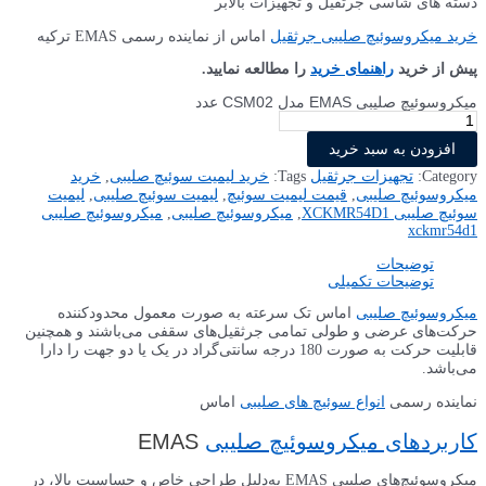
دسته های شاسی جرثقیل و تجهیزات بالابر
خرید میکروسوئیچ صلیبی جرثقیل
اماس از نماینده رسمی EMAS ترکیه
پیش از خرید
راهنمای خرید
را مطالعه نمایید.
میکروسوئیچ صلیبی EMAS مدل CSM02 عدد
افزودن به سبد خرید
Category:
تجهیزات جرثقیل
Tags:
خرید لیمیت سوئیچ صلیبی
,
خرید
میکروسوئیچ صلیبی
,
قیمت لیمیت سوئیچ
,
لیمیت سوئیچ صلیبی
,
لیمیت
سوئیچ صلیبی XCKMR54D1
,
میکروسوئیچ صلیبی
,
میکروسوئیچ صلیبی
xckmr54d1
توضیحات
توضیحات تکمیلی
میکروسوئیچ صلیبی
اماس تک سرعته به صورت معمول محدودکننده
حرکت‌های عرضی و طولی تمامی جرثقیل‌های سقفی می‌باشند و همچنین
قابلیت حرکت به صورت 180 درجه سانتی‌گراد در یک یا دو جهت را دارا
می‌باشد.
نماینده رسمی
انواع سوئیچ های صلیبی
اماس
کاربردهای میکروسوئیچ صلیبی
EMAS
میکروسوئیچ‌های صلیبی EMAS به‌دلیل طراحی خاص و حساسیت بالا، در