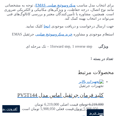
برای انتخاب مدل مناسب
میکروسوئیچ صلیبی EMAS
، توجه به مشخصاتی
مانند نوع اتصال، درجه حفاظت، و ویژگی‌های مکانیکی و الکتریکی ضروری
است. همچنین، مشاوره با تأمین‌کنندگان معتبر و بررسی کاتالوگ‌های فنی
می‌تواند در انتخاب بهینه کمک کند.
جهت ارسال درخواست و دریافت موجودی
اینجا
کلیک نمایید.
استعلام موجودی و مشاوره
خرید میکروسوئیچ صلیبی
جرثقیل EMAS
ویژگی
1forward step, 1 reverse step – تک مرحله ای
1
تعداد در بسته
محصولات مرتبط
تجهیزات جرثقیل
کلید فرمان جرثقیل اماس مدل PV5T144
6,219,000
تومان
قیمت اصلی 6,219,000 تومان
بود.
5,908,050
تومان
قیمت فعلی 5,908,050 تومان است.
افزودن به
سبد خرید