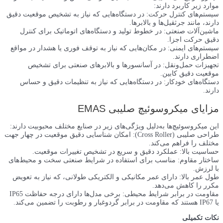
موارد زیر کاربرد دارند:
سیستم‌های کنترل حرکت: در دستگاه‌هایی که نیاز به تشخیص موقعیت دقیق
دارند، مانند جرثقیل‌ها و بالابرها.
ماشین‌آلات صنعتی: در خطوط تولید و دستگاه‌های اتوماتیک برای کنترل
دقیق حرکت اجزا.
سیستم‌های ایمنی: در مکان‌هایی که نیاز به توقف فوری یا هشدار در مواقع
اضطراری دارند.
تجهیزات حمل‌ونقل: در آسانسورها و بالابرهای صنعتی برای تشخیص
موقعیت دقیق کابین.
دستگاه‌های خودکار: در دستگاه‌هایی که نیاز به تنظیمات دقیق و حساس
دارند.
مزایای میکروسوئیچ صلیبی EMAS
این میکروسوئیچ‌ها به‌دلیل ویژگی‌های زیر در صنایع مختلف محبوبیت دارند:
طراحی صلیبی (Cross Roller): امکان شناسایی دقیق موقعیت در چهار جهت
مختلف را فراهم می‌کند.
حساسیت بالا: عملکرد دقیق و سریع در تشخیص تغییرات موقعیت.
ساختار مقاوم: مناسب برای استفاده در شرایط صنعتی سخت و محیط‌های
با لرزش.
طول عمر بالا: دارای عمر مکانیکی و الکتریکی طولانی، که نیاز به تعویض
مکرر را کاهش می‌دهد.
مقاومت در برابر شرایط محیطی: برخی مدل‌ها دارای درجه حفاظت IP65
یا IP67 هستند که مقاومت در برابر گردوغبار و رطوبت را تضمین می‌کند.
نکات تکمیلی