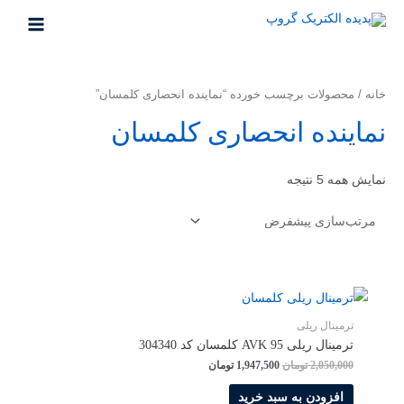
خانه
/ محصولات برچسب خورده “نماینده انحصاری کلمسان”
نماینده انحصاری کلمسان
نمایش همه 5 نتیجه
ترمینال ریلی
ترمینال ریلی AVK 95 کلمسان کد 304340
2,050,000
تومان
1,947,500
تومان
افزودن به سبد خرید