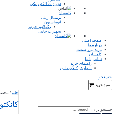
تجهیزات الکترونیکی
کلمسان
ترمینال ریلی
اتوماسیون
رگولاتور خازنی
تجهیزات جانبی
صفحه اصلی
درباره ما
باربد نیرو صنعت
کلمسان
تماس با ما
راهنمای خرید
سفارش کالای خاص
جستجو
سبد خرید
خانه
/ محصول
کانکتو
جستجو برای: