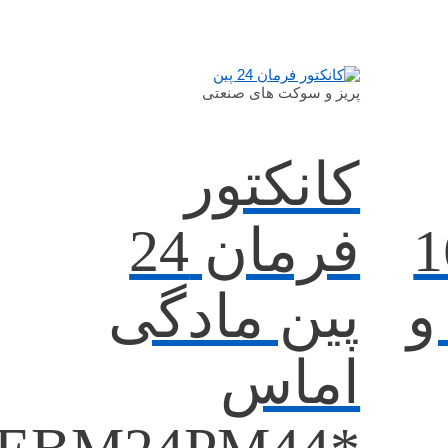
پریز و سوکت های صنعتی
کانکتور
ن 16
فرمان 24
و
پین مادگی
اماس