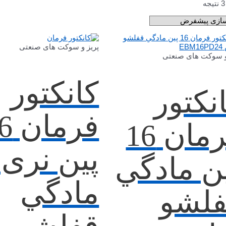
پریز و سوکت های صنعتی
و سوکت های صنعتی
کانکتور
نکتور
فرما
فرمان 16
پین نری 
ن مادگي
مادگي
فلشو