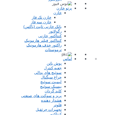
پرتو خازن
خازن
خازن تک فاز
خازن سه فاز
بانک خازنی ثابت (باکس)
رگولاتور
کنتاکتور خازنی
کنتاکتور فیلتر هارمونیک
راکتور حذف هارمونیک
ترموستات
اماس
پوش باتن
جعبه کنترل
سوئیچ های پدالی
چراغ سیگنال
لیمیت سوئیچ
بیسیک سوئیچ
کلید گردان
پریز و سوکت های صنعتی
هشدار دهنده
فلوتر
تجهیزات جرثقیل
کنتاکتور