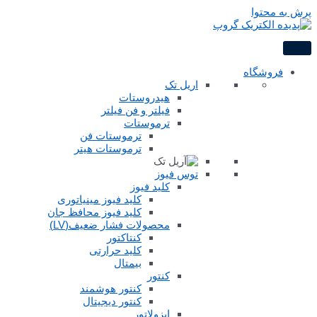
پرش به محتوا
فروشگاه
اریل تک
هیدروستات
فیلتر و فن فیلتر
ترموستات
ترموستات فن
ترموستات هیتر
توس فیوز
کلید فیوز
کلید فیوز مینیاتوری
کلید فیوز محافظ جان
محصولات فشار ضعیف(LV)
کنتاکتور
کلید حرارتی
بیمتال
کنتور
کنتور هوشمند
کنتور دیجیتال
ایزولاتور