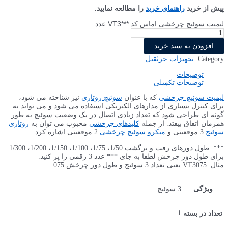
پیش از خرید
راهنمای خرید
را مطالعه نمایید.
لیمیت سوئیچ چرخشی اماس کد ***VT3 عدد
افزودن به سبد خرید
Category:
تجهیزات جرثقیل
توضیحات
توضیحات تکمیلی
لیمیت سوئیچ چرخشی
که با عنوان
سوئیچ روتاری
نیز شناخته می شود،
برای کنترل بسیاری از مدارهای الکتریکی استفاده می شود و می تواند به
گونه ای طراحی شود که تعداد زیادی اتصال در یک وضعیت سوئیچ به طور
همزمان اتفاق بیفتد. از جمله
کلیدهای چرخشی
محبوب می توان به
روتاری
سوئیچ
3 موقعیتی و
میکرو سوئیچ چرخشی
2 موقعیتی اشاره کرد.
***: طول دورهای رفت و برگشت 1/50، 1/75، 1/100، 1/150، 1/200، 1/300
برای طول دور چرخش لطفا به جای *** عدد 3 رقمی را پر کنید.
مثال: VT3075 یعنی تعداد 3 سوئیچ و طول دور چرخش 075
ویژگی
3 سوئیچ
1
تعداد در بسته