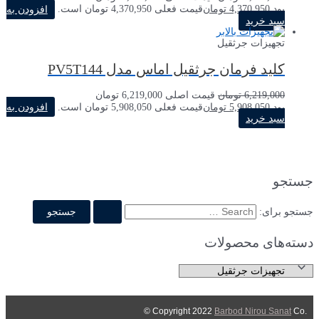
بود.
4,370,950
تومان
قیمت فعلی 4,370,950 تومان است.
افزودن به
سبد خرید
تجهیزات جرثقیل
کلید فرمان جرثقیل اماس مدل PV5T144
6,219,000
تومان
قیمت اصلی 6,219,000 تومان
بود.
5,908,050
تومان
قیمت فعلی 5,908,050 تومان است.
افزودن به
سبد خرید
جستجو
جستجو برای:
دسته‌های محصولات
Barbod Nirou Sanat
Co ©
.Copyright 2022