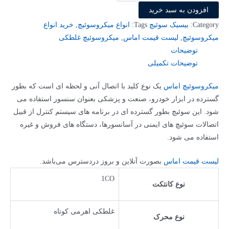
غلطکی
افزودن به سبد خرید
اماس
Category:
بیسیک سوئیچ
Tags:
انواع میکروسوئیچ
,
خرید انواع
MK1MIM1
میکروسوئیچ
,
لیست قیمت اماس
,
میکروسوئیچ غلطکی
عدد
توضیحات
توضیحات تکمیلی
میکروسوئیچ اماس
یک نوع کلید با اتصال آنی و لحظه ای است که بطور
گسترده در ابزار خودرو، صنعت و پزشکی بعنوان سنسور استفاده می
شود. این سوئیچ بطور گسترده ای در برنامه های سیستم کنترل از قبیل
اتصالات سوئیچ های ایمنی در آسانسورها، دستگاه های فروش و غیره
استفاده می شود.
لیست قیمت اماس
بصورت آنلاین و بروز دردسترس می‌باشد.
1CO
نوع کانتکت
غلطکی اهرمی کوتاه
نوع محرک