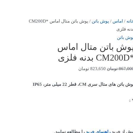
انه
/
اماس
/
پوش باتن
/ پوش باتن متال اماس *CM200D
دنه فلزی
وش باتن
وش باتن متال اماس
CM بدنه فلزی
867,00
تومان
823,650
تومان
ش باتن های متال سری CM، قطر 22 میلی متر، IP65
* 
یش از خرید
راهنمای خرید
را مطالعه نمایید.