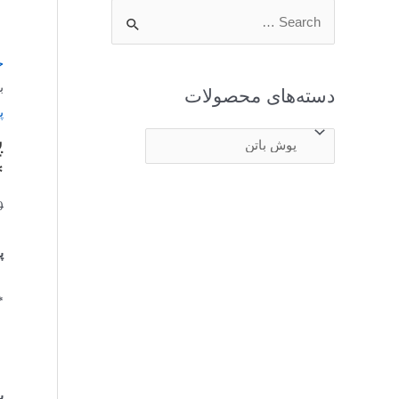
خ
ب
دسته‌های محصولات
پ
پ
*200D
0
پو
:
پ