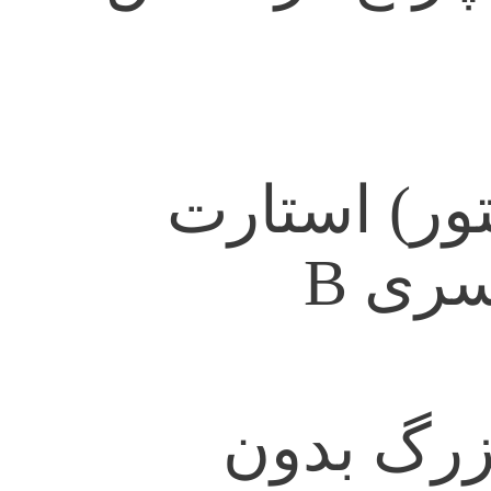
ور) استارت
زرگ بدون