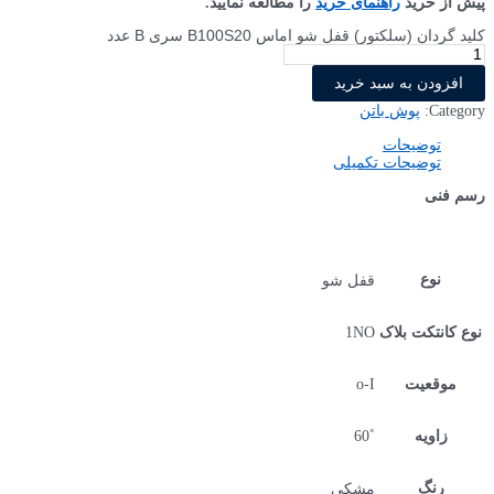
پیش از خرید
راهنمای خرید
را مطالعه نمایید.
کلید گردان (سلکتور) قفل شو اماس B100S20 سری B عدد
افزودن به سبد خرید
Category:
پوش باتن
توضیحات
توضیحات تکمیلی
رسم فنی
نوع
قفل شو
1NO
نوع کانتکت بلاک
o-I
موقعیت
˚60
زاویه
رنگ
مشکی