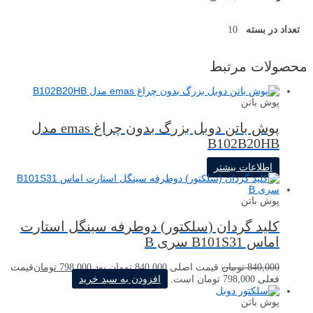
10
تعداد در بسته
محصولات مرتبط
پوش باتن
پوش باتن دوبل بزرگ بدون چراغ emas مدل
B102B20HB
اطلاعات بیشتر
پوش باتن
کلید گردان (سلکتور) دوطرفه سینگل استارت
اماس B101S31 سری B
840,000
تومان
قیمت اصلی 840,000 تومان بود.
798,000
تومان
قیمت
فعلی 798,000 تومان است.
افزودن به سبد خرید
پوش باتن