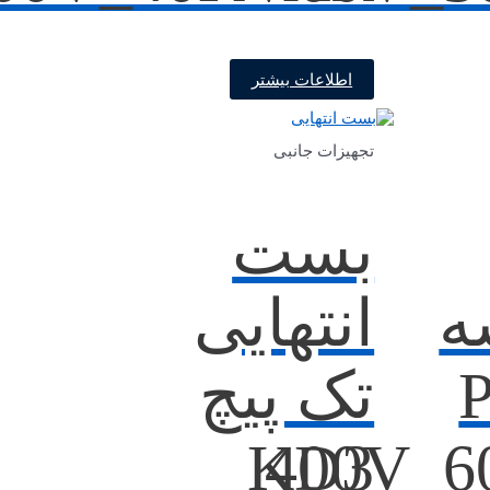
اطلاعات بیشتر
تجهیزات جانبی
بست
ه
انتهایی
P
تک پیچ
KD3
400V_