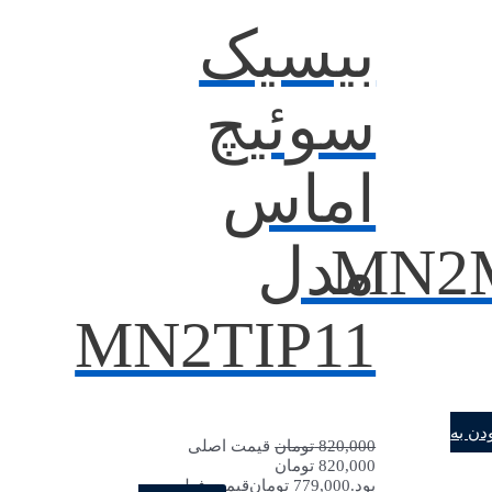
بیسیک
سوئیچ
اماس
MN2
مدل
MN2TIP11
ی
دن به
820,000
تومان
قیمت اصلی
820,000 تومان
بود.
779,000
تومان
قیمت فعلی