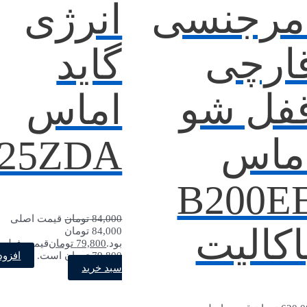
مرجنسی
انرژی
ارچی
گاید
فل شو
اماس
ماس
025ZDA
B200E
84,000
تومان
قیمت اصلی
اکالیت
84,000 تومان
بود.
79,800
تومان
قیمت فعلی
افزود
79,800 تومان است.
سبد خرید