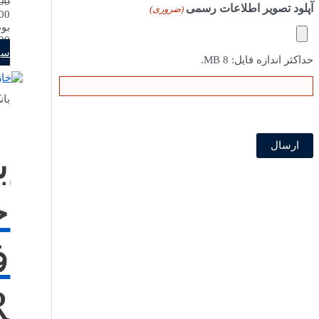
00
آپلود تصویر اطلاعات رسمی
(ضروری)
بود
89,000
سب
حداکثر اندازه فایل: 8 MB.
بان
ب
خ
R