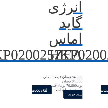
انرژی
گاید
اماس
P020025ZEA
HKP020
84,000
تومان
قیمت اصلی
84,000 تومان
بود.
79,800
تومان
قیمت فعلی
ن به
افزودن به
79,800 تومان است.
سبد خرید