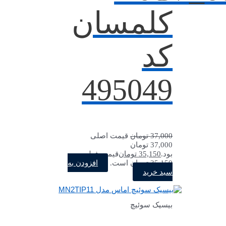
کلمسان
کد
495049
37,000
تومان
قیمت اصلی
37,000 تومان
بود.
35,150
تومان
قیمت فعلی
افزودن به
35,150 تومان است.
سبد خرید
بیسیک سوئیچ