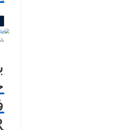
بان
ب
خ
R