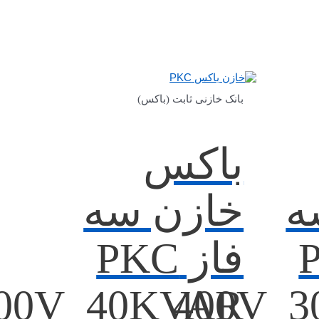
بانک خازنی ثابت (باکس)
باکس
ه
خازن سه
P
فاز PKC
00V_40KVAR
400V_