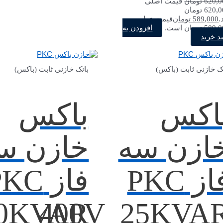
620,0
تومان
قیمت اصلی
620,000 تومان
.
589,000
تومان
قیمت فعلی
افزودن به
5 تومان است.
د خرید
ک خازنی ثابت (باکس)
بانک خازنی ثابت (باکس)
اکس
باکس
ازن سه
خازن س
فاز PKC
فاز KC
30KVAR
400V_25KVA