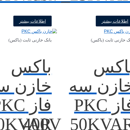
اطلاعات بیشتر
اطلاعات بیشتر
ک خازنی ثابت (باکس)
بانک خازنی ثابت (باکس)
اکس
باکس
ازن سه
خازن س
فاز PKC
فاز KC
60KVAR
400V_50KVA