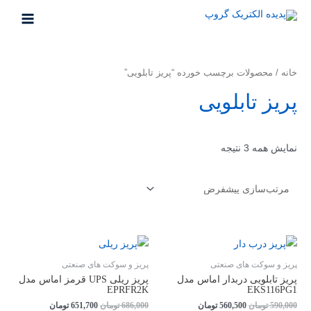
رش
ه
MAIN
حتوا
MENU
خانه
/ محصولات برچسب خورده “پریز تابلویی”
پریز تابلویی
نمایش همه 3 نتیجه
پریز و سوکت های صنعتی
پریز و سوکت های صنعتی
پريز تابلویی دربدار اماس مدل
پريز ريلی UPS قرمز اماس مدل
EPRFR2K
EKS116PG1
قیمت
قیمت
قیمت
قیمت
590,000
تومان
560,500
تومان
686,000
تومان
651,700
تومان