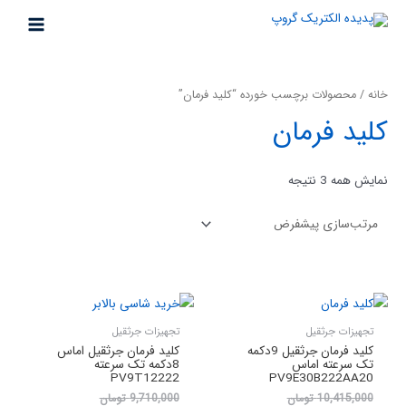
رش
ه
MAIN
حتوا
MENU
خانه
/ محصولات برچسب خورده “کلید فرمان”
کلید فرمان
نمایش همه 3 نتیجه
تجهیزات جرثقیل
تجهیزات جرثقیل
کلید فرمان جرثقیل 9دکمه
کلید فرمان جرثقیل اماس
تک سرعته اماس
8دکمه تک سرعته
PV9T12222
PV9E30B222AA20
قیمت
قیمت
10,415,000
تومان
9,710,000
تومان